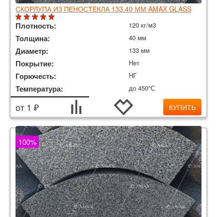
СКОРЛУПА ИЗ ПЕНОСТЕКЛА 133.40 ММ AMAX GLASS
Плотность:
120 кг/м3
Толщина:
40 мм
Диаметр:
133 мм
Покрытие:
Нет
Горючесть:
НГ
Температура:
до 450°С
от 1 ₽
КУПИТЬ
100%