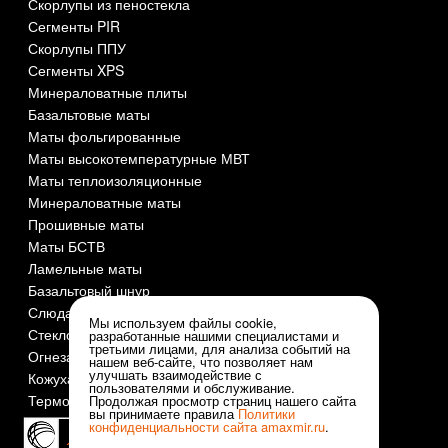
Скорлупы из пеностекла
Сегменты PIR
Скорлупы ППУ
Сегменты XPS
Минераловатные плиты
Базальтовые маты
Маты фольгированные
Маты высокотемпературные МВТ
Маты теплоизоляционные
Минераловатные маты
Прошивные маты
Маты БСТВ
Ламельные маты
Базальтовый шнур
Слюда СМОГ
Мы используем файлы cookie,
Стеклоткань
разработанные нашими специалистами и
третьими лицами, для анализа событий на
Огнезащита и огнеупоры
нашем веб-сайте, что позволяет нам
улучшать взаимодействие с
Кожуха оцинкованные
пользователями и обслуживание.
Термочехлы
Продолжая просмотр страниц нашего сайта
вы принимаете правила
Политики
конфиденциальности сайта
amaxmir.ru
.