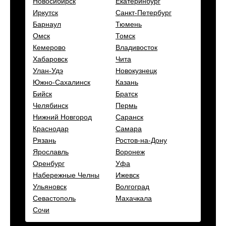
Новосибирск
Екатеринбург
Иркутск
Санкт-Петербург
Барнаул
Тюмень
Омск
Томск
Кемерово
Владивосток
Хабаровск
Чита
Улан-Удэ
Новокузнецк
Южно-Сахалинск
Казань
Бийск
Братск
Челябинск
Пермь
Нижний Новгород
Саранск
Краснодар
Самара
Рязань
Ростов-на-Дону
Ярославль
Воронеж
Оренбург
Уфа
Набережные Челны
Ижевск
Ульяновск
Волгоград
Севастополь
Махачкала
Сочи