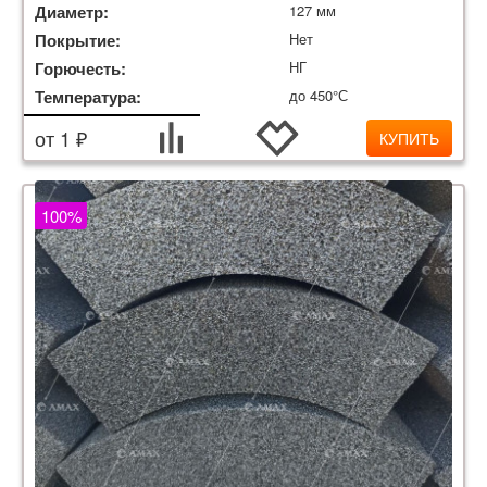
Диаметр:
127 мм
Покрытие:
Нет
Горючесть:
НГ
Температура:
до 450°С
от 1 ₽
КУПИТЬ
100%