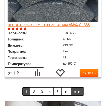
ПЕНОСТЕКЛО СЕГМЕНТЫ 219.40 ММ AMAX GLASS
Плотность:
120 кг/м3
Толщина:
40 мм
Диаметр:
219 мм
Покрытие:
Нет
Горючесть:
НГ
Температура:
до 450°С
от 1 ₽
КУПИТЬ
1
2
3
4
5
►
►►