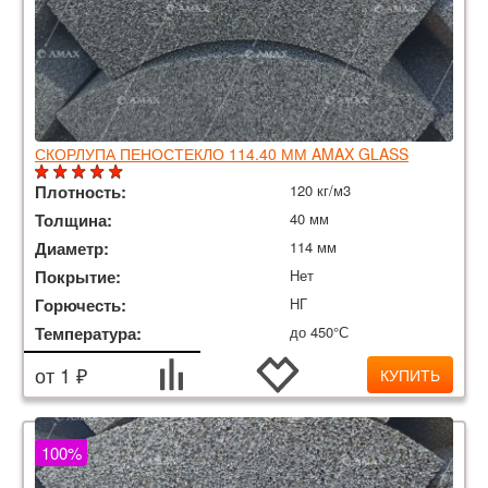
СКОРЛУПА ПЕНОСТЕКЛО 114.40 ММ AMAX GLASS
Плотность:
120 кг/м3
Толщина:
40 мм
Диаметр:
114 мм
Покрытие:
Нет
Горючесть:
НГ
Температура:
до 450°С
от 1 ₽
КУПИТЬ
100%