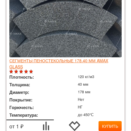
СЕГМЕНТЫ ПЕНОСТЕКОЛЬНЫЕ 178.40 ММ AMAX
GLASS
Плотность:
120 кг/м3
Толщина:
40 мм
Диаметр:
178 мм
Покрытие:
Нет
Горючесть:
НГ
Температура:
до 450°С
от 1 ₽
КУПИТЬ