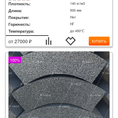
Плотность:
140 кг/м3
Длина:
500 мм
Покрытие:
Нет
Горючесть:
НГ
Температура:
до 450°С
от 27000 ₽
КУПИТЬ
100%