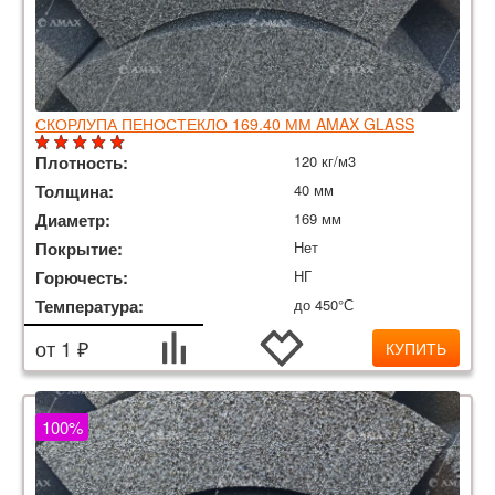
СКОРЛУПА ПЕНОСТЕКЛО 169.40 ММ AMAX GLASS
Плотность:
120 кг/м3
Толщина:
40 мм
Диаметр:
169 мм
Покрытие:
Нет
Горючесть:
НГ
Температура:
до 450°С
от 1 ₽
КУПИТЬ
100%