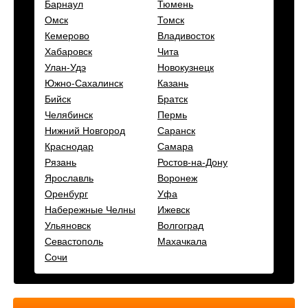
Барнаул
Тюмень
Омск
Томск
Кемерово
Владивосток
Хабаровск
Чита
Улан-Удэ
Новокузнецк
Южно-Сахалинск
Казань
Бийск
Братск
Челябинск
Пермь
Нижний Новгород
Саранск
Краснодар
Самара
Рязань
Ростов-на-Дону
Ярославль
Воронеж
Оренбург
Уфа
Набережные Челны
Ижевск
Ульяновск
Волгоград
Севастополь
Махачкала
Сочи