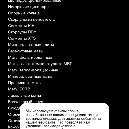
Цилиндры фольгированные
Негорючие цилиндры
Опорные кольца
Скорлупы из пеностекла
Сегменты PIR
Скорлупы ППУ
Сегменты XPS
Минераловатные плиты
Базальтовые маты
Маты фольгированные
Маты высокотемпературные МВТ
Маты теплоизоляционные
Минераловатные маты
Прошивные маты
Маты БСТВ
Ламельные маты
Базальтовый шнур
Слюда СМОГ
Мы используем файлы cookie,
Стеклоткань
разработанные нашими специалистами и
третьими лицами, для анализа событий на
Огнезащита и огнеупоры
нашем веб-сайте, что позволяет нам
улучшать взаимодействие с
Кожуха оцинкованные