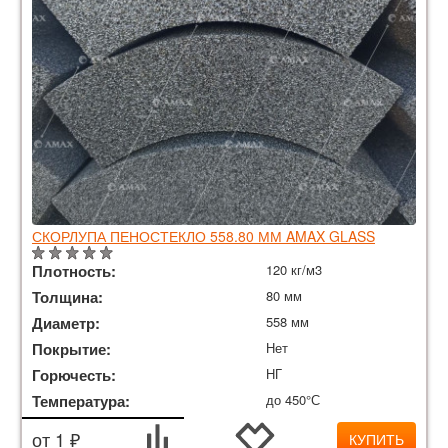
СКОРЛУПА ПЕНОСТЕКЛО 558.80 ММ AMAX GLASS
Плотность:
120 кг/м3
Толщина:
80 мм
Диаметр:
558 мм
Покрытие:
Нет
Горючесть:
НГ
Температура:
до 450°С
от 1 ₽
КУПИТЬ