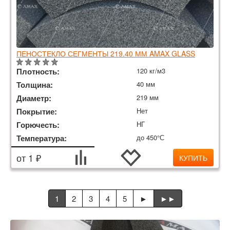
ПЕНОСТЕКЛО СЕГМЕНТЫ 219.40 ММ AMAX GLASS
Плотность:
120 кг/м3
Толщина:
40 мм
Диаметр:
219 мм
Покрытие:
Нет
Горючесть:
НГ
Температура:
до 450°С
от 1 ₽
КУПИТЬ
1
2
3
4
5
►
►►