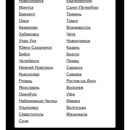
Новосибирск
Екатеринбург
Иркутск
Санкт-Петербург
Барнаул
Тюмень
Омск
Томск
Кемерово
Владивосток
Хабаровск
Чита
Улан-Удэ
Новокузнецк
Южно-Сахалинск
Казань
Бийск
Братск
Челябинск
Пермь
Нижний Новгород
Саранск
Краснодар
Самара
Рязань
Ростов-на-Дону
Ярославль
Воронеж
Оренбург
Уфа
Набережные Челны
Ижевск
Ульяновск
Волгоград
Севастополь
Махачкала
Сочи