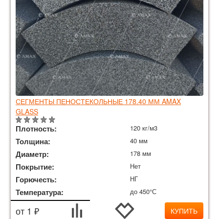
СЕГМЕНТЫ ПЕНОСТЕКОЛЬНЫЕ 178.40 ММ AMAX
GLASS
Плотность:
120 кг/м3
Толщина:
40 мм
Диаметр:
178 мм
Покрытие:
Нет
Горючесть:
НГ
Температура:
до 450°С
от 1 ₽
КУПИТЬ