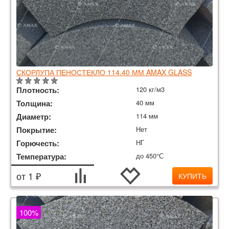
СКОРЛУПА ПЕНОСТЕКЛО 114.40 ММ AMAX GLASS
Плотность:
120 кг/м3
Толщина:
40 мм
Диаметр:
114 мм
Покрытие:
Нет
Горючесть:
НГ
Температура:
до 450°С
от 1 ₽
КУПИТЬ
100%