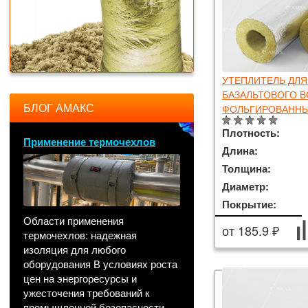
УТЕПЛИТЕЛЬ ДЛЯ
БАЗАЛЬТОВОГО 
БЛОГ АМАКС
ФОЛЬГИРОВАННЫЙ
Плотность:
Применение термочехлов
Длина:
Толщина:
Диаметр:
Покрытие:
Области применения
от 185.9 ₽
термочехлов: надежная
изоляция для любого
оборудования В условиях роста
цен на энергоресурсы и
ужесточения требований к
промышленной безопасности