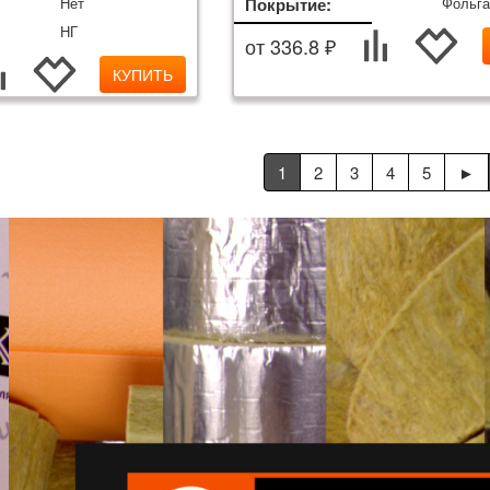
Нет
Покрытие:
Фольг
НГ
от 336.8 ₽
КУПИТЬ
1
2
3
4
5
►