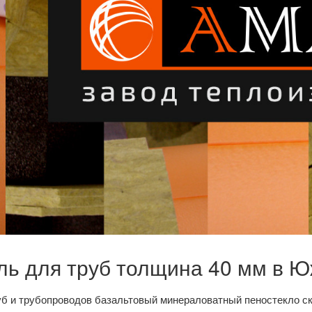
ль для труб толщина 40 мм в 
уб и трубопроводов базальтовый минераловатный пеностекло с