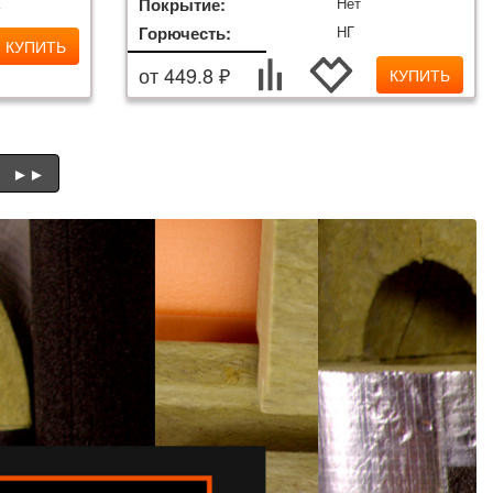
а
Покрытие:
Нет
Горючесть:
НГ
КУПИТЬ
от 449.8 ₽
КУПИТЬ
►►