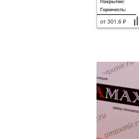
Покрытие:
Горючесть:
от 301.6 ₽