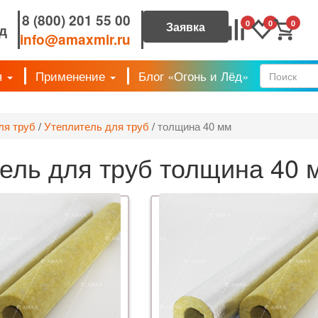
8 (800) 201 55 00
0
0
0
д
info@amaxmir.ru
я
Применение
Блог «Огонь и Лёд»
Форм
ля труб
/
Утеплитель для труб
/
толщина 40 мм
ель для труб толщина 40