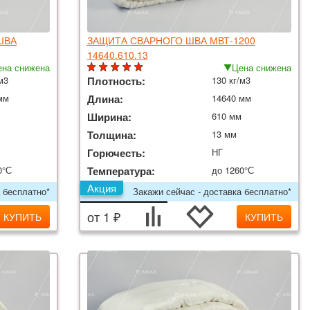
ШВА
ЗАЩИТА СВАРНОГО ШВА МВТ-1200
14640.610.13
на снижена
Цена снижена
м3
Плотность:
130 кг/м3
мм
Длина:
14640 мм
Ширина:
610 мм
Толщина:
13 мм
Горючесть:
НГ
0°С
Температура:
до 1260°С
Акция
 бесплатно*
Закажи сейчас - доставка бесплатно*
от 1 ₽
КУПИТЬ
КУПИТЬ