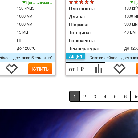
Цена снижена
Це
130 кг/м3
Плотность:
130 кг/
1000 мм
Длина:
1000 м
1000 мм
Ширина:
300 мм
13 мм
Толщина:
40 мм
НГ
Горючесть:
НГ
до 1260°С
Температура:
до 126
Акция
йчас - доставка бесплатно*
Закажи сейчас - доставка
от 1 ₽
КУПИТЬ
1
2
3
4
5
6