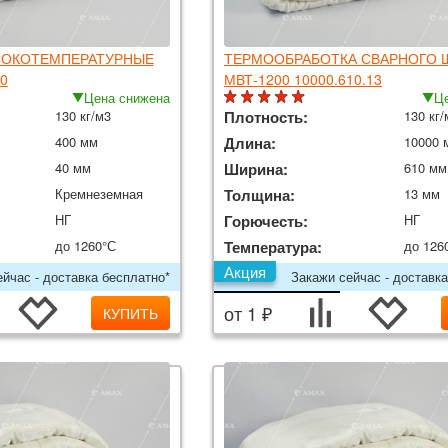
ОКОТЕМПЕРАТУРНЫЕ
ТЕРМООБРАБОТКА СВАРНОГО 
40
МВТ-1200 10000.610.13
Цена снижена
Це
130 кг/м3
Плотность:
130 кг/
400 мм
Длина:
10000 
40 мм
Ширина:
610 мм
Кремнеземная
Толщина:
13 мм
НГ
Горючесть:
НГ
до 1260°С
Температура:
до 126
Акция
йчас - доставка бесплатно*
Закажи сейчас - доставка
от 1 ₽
КУПИТЬ