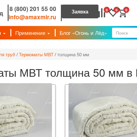
8 (800) 201 55 00
0
0
0
д
info@amaxmir.ru
я
Применение
Блог «Огонь и Лёд»
Форм
ля труб
/
Термоматы МВТ
/
толщина 50 мм
аты МВТ толщина 50 мм в