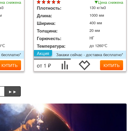
на снижена
Цена снижена
м3
Плотность:
130 кг/м3
м
Длина:
1000 мм
Ширина:
400 мм
Толщина:
20 мм
Горючесть:
НГ
0°С
Температура:
до 1260°С
Акция
 бесплатно*
Закажи сейчас - доставка бесплатно*
от 1 ₽
КУПИТЬ
КУПИТЬ
►
►►