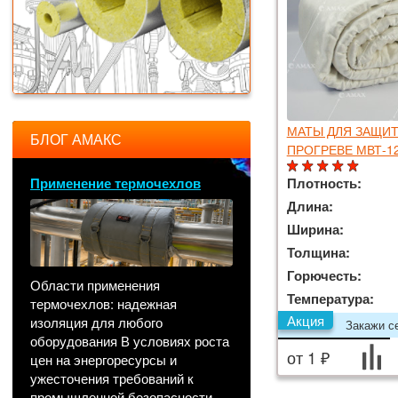
МАТЫ ДЛЯ ЗАЩИТ
БЛОГ АМАКС
ПРОГРЕВЕ МВТ-12
Применение термочехлов
Плотность:
Длина:
Ширина:
Толщина:
Горючесть:
Области применения
Температура:
термочехлов: надежная
Акция
изоляция для любого
Закажи се
оборудования В условиях роста
от 1 ₽
цен на энергоресурсы и
ужесточения требований к
промышленной безопасности