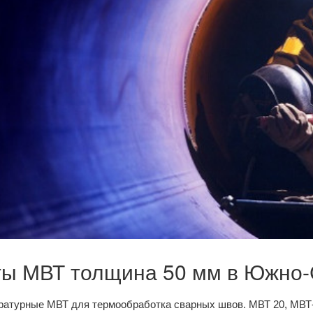
ы МВТ толщина 50 мм в Южно-
атурные МВТ для термообработка сварных швов. МВТ 20, МВТ-