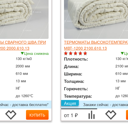
Ы СВАРНОГО ШВА ПРИ
ТЕРМОМАТЫ ВЫСОКОТЕМПЕРА
00 2000.610.13
МВТ-1200 2100.610.13
Цена снижена
Це
130 кг/м3
Плотность:
130 кг/
2000 мм
Длина:
2100 м
610 мм
Ширина:
610 мм
13 мм
Толщина:
13 мм
НГ
Горючесть:
НГ
до 1260°С
Температура:
до 126
Акция
йчас - доставка бесплатно*
Закажи сейчас - доставка
от 1 ₽
КУПИТЬ