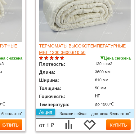
ТУРНЫЕ
ТЕРМОМАТЫ ВЫСОКОТЕМПЕРАТУРНЫЕ
МВТ-1200 3600.610.50
на снижена
Цена снижена
м3
Плотность:
130 кг/м3
м
Длина:
3600 мм
Ширина:
610 мм
Толщина:
50 мм
Горючесть:
НГ
0°С
Температура:
до 1260°С
Акция
 бесплатно*
Закажи сейчас - доставка бесплатно*
от 1 ₽
КУПИТЬ
КУПИТЬ