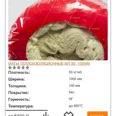
МАТЫ ТЕПЛОИЗОЛЯЦИОННЫЕ МП 50, 100ММ
Плотность:
50 кг/м3
Ширина:
1000 мм
Толщина:
100 мм
Покрытие:
Нет
Горючесть:
НГ
Температура:
до 650°С
от 5300 ₽
КУПИТЬ