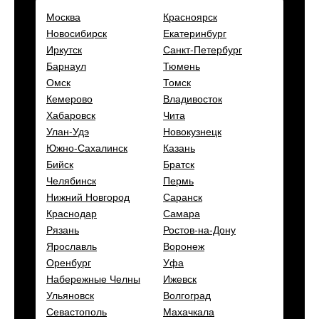
Москва
Красноярск
Новосибирск
Екатеринбург
Иркутск
Санкт-Петербург
Барнаул
Тюмень
Омск
Томск
Кемерово
Владивосток
Хабаровск
Чита
Улан-Удэ
Новокузнецк
Южно-Сахалинск
Казань
Бийск
Братск
Челябинск
Пермь
Нижний Новгород
Саранск
Краснодар
Самара
Рязань
Ростов-на-Дону
Ярославль
Воронеж
Оренбург
Уфа
Набережные Челны
Ижевск
Ульяновск
Волгоград
Севастополь
Махачкала