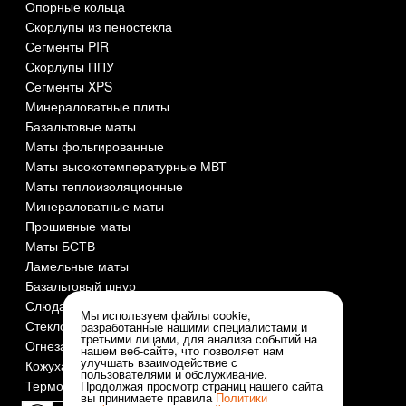
Опорные кольца
Скорлупы из пеностекла
Сегменты PIR
Скорлупы ППУ
Сегменты XPS
Минераловатные плиты
Базальтовые маты
Маты фольгированные
Маты высокотемпературные МВТ
Маты теплоизоляционные
Минераловатные маты
Прошивные маты
Маты БСТВ
Ламельные маты
Базальтовый шнур
Слюда СМОГ
Мы используем файлы cookie,
Стеклоткань
разработанные нашими специалистами и
третьими лицами, для анализа событий на
Огнезащита и огнеупоры
нашем веб-сайте, что позволяет нам
улучшать взаимодействие с
Кожуха оцинкованные
пользователями и обслуживание.
Термочехлы
Продолжая просмотр страниц нашего сайта
вы принимаете правила
Политики