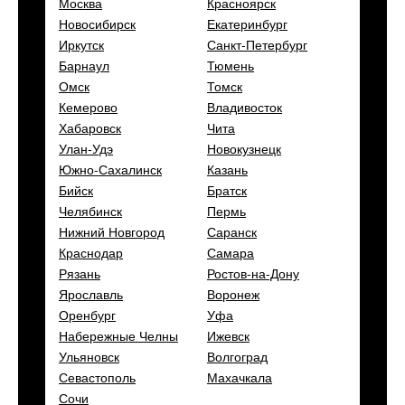
Москва
Красноярск
Новосибирск
Екатеринбург
Иркутск
Санкт-Петербург
Барнаул
Тюмень
Омск
Томск
Кемерово
Владивосток
Хабаровск
Чита
Улан-Удэ
Новокузнецк
Южно-Сахалинск
Казань
Бийск
Братск
Челябинск
Пермь
Нижний Новгород
Саранск
Краснодар
Самара
Рязань
Ростов-на-Дону
Ярославль
Воронеж
Оренбург
Уфа
Набережные Челны
Ижевск
Ульяновск
Волгоград
Севастополь
Махачкала
Сочи