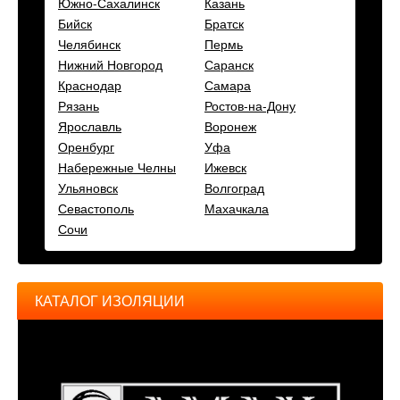
Южно-Сахалинск
Казань
Бийск
Братск
Челябинск
Пермь
Нижний Новгород
Саранск
Краснодар
Самара
Рязань
Ростов-на-Дону
Ярославль
Воронеж
Оренбург
Уфа
Набережные Челны
Ижевск
Ульяновск
Волгоград
Севастополь
Махачкала
Сочи
КАТАЛОГ ИЗОЛЯЦИИ