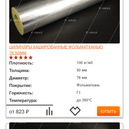
ЦИЛИНДРЫ КАШИРОВАННЫЕ ФОЛЬМАТКАНЬЮ
76.50ММ
Плотность:
100 кг/м3
Толщина:
50 мм
Диаметр:
76 мм
Покрытие:
Фольматкань
Горючесть:
Г1
Температура:
до 350°С
от 823 ₽
КУПИТЬ