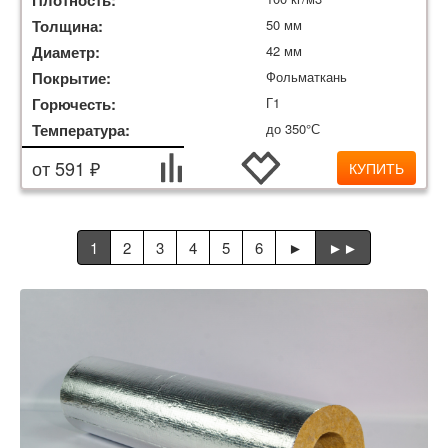
Плотность:
Толщина:
50 мм
Диаметр:
42 мм
Покрытие:
Фольматкань
Горючесть:
Г1
Температура:
до 350°С
от 591 ₽
КУПИТЬ
1
2
3
4
5
6
►
►►