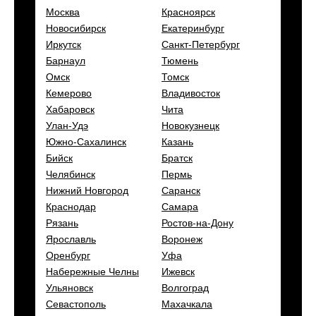
Москва
Красноярск
Новосибирск
Екатеринбург
Иркутск
Санкт-Петербург
Барнаул
Тюмень
Омск
Томск
Кемерово
Владивосток
Хабаровск
Чита
Улан-Удэ
Новокузнецк
Южно-Сахалинск
Казань
Бийск
Братск
Челябинск
Пермь
Нижний Новгород
Саранск
Краснодар
Самара
Рязань
Ростов-на-Дону
Ярославль
Воронеж
Оренбург
Уфа
Набережные Челны
Ижевск
Ульяновск
Волгоград
Севастополь
Махачкала