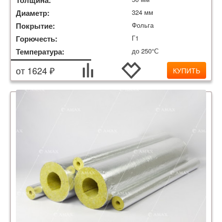
Толщина:
Диаметр:
324 мм
Покрытие:
Фольга
Горючесть:
Г1
Температура:
до 250°С
от 1624 ₽
КУПИТЬ