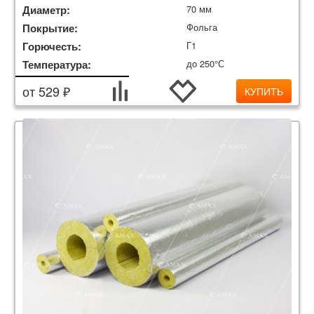
Диаметр:
70 мм
Покрытие:
Фольга
Горючесть:
Г1
Температура:
до 250°С
от 529 ₽
КУПИТЬ