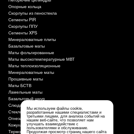
Опорные кольца
Скорлупы из пеностекла
Сегменты PIR
Скорлупы ППУ
Сегменты XPS
Минераловатные плиты
Базальтовые маты
Маты фольгированные
Маты высокотемпературные МВТ
Маты теплоизоляционные
Минераловатные маты
Прошивные маты
Маты БСТВ
Ламельные маты
Базальтовый шнур
Слюда СМОГ
Мы используем файлы cookie,
Стеклоткань
разработанные нашими специалистами и
третьими лицами, для анализа событий на
Огнезащита и огнеупоры
нашем веб-сайте, что позволяет нам
улучшать взаимодействие с
Кожуха оцинкованные
пользователями и обслуживание.
Термочехлы
Продолжая просмотр страниц нашего сайта