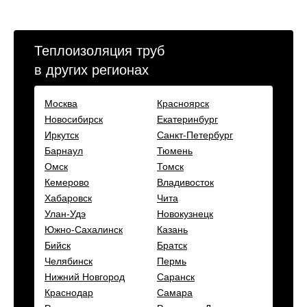
Теплоизоляция труб
в других регионах
Москва
Красноярск
Новосибирск
Екатеринбург
Иркутск
Санкт-Петербург
Барнаул
Тюмень
Омск
Томск
Кемерово
Владивосток
Хабаровск
Чита
Улан-Удэ
Новокузнецк
Южно-Сахалинск
Казань
Бийск
Братск
Челябинск
Пермь
Нижний Новгород
Саранск
Краснодар
Самара