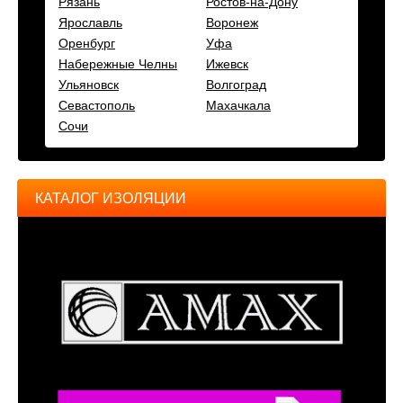
Рязань
Ростов-на-Дону
Ярославль
Воронеж
Оренбург
Уфа
Набережные Челны
Ижевск
Ульяновск
Волгоград
Севастополь
Махачкала
Сочи
КАТАЛОГ ИЗОЛЯЦИИ