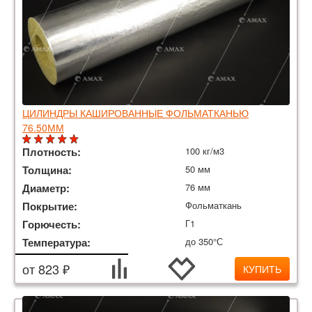
ЦИЛИНДРЫ КАШИРОВАННЫЕ ФОЛЬМАТКАНЬЮ
76.50ММ
Плотность:
100 кг/м3
Толщина:
50 мм
Диаметр:
76 мм
Покрытие:
Фольматкань
Горючесть:
Г1
Температура:
до 350°С
от 823 ₽
КУПИТЬ