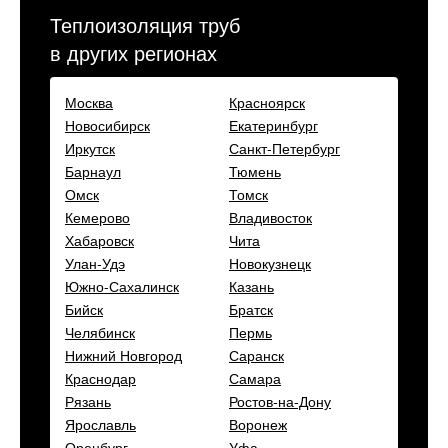
Теплоизоляция труб
в других регионах
Москва
Красноярск
Новосибирск
Екатеринбург
Иркутск
Санкт-Петербург
Барнаул
Тюмень
Омск
Томск
Кемерово
Владивосток
Хабаровск
Чита
Улан-Удэ
Новокузнецк
Южно-Сахалинск
Казань
Бийск
Братск
Челябинск
Пермь
Нижний Новгород
Саранск
Краснодар
Самара
Рязань
Ростов-на-Дону
Ярославль
Воронеж
Оренбург
Уфа