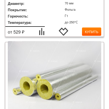
Диаметр:
70 мм
Покрытие:
Фольга
Горючесть:
Г1
Температура:
до 250°С
от 529 ₽
КУПИТЬ