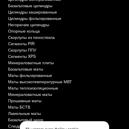
Базальтовые цилиндры
Цилиндры кашированные
Цилиндры фольгированные
Негорючие цилиндры
Опорные кольца
Скорлупы из пеностекла
Сегменты PIR
Скорлупы ППУ
Сегменты XPS
Минераловатные плиты
Базальтовые маты
Маты фольгированные
Маты высокотемпературные МВТ
Маты теплоизоляционные
Минераловатные маты
Прошивные маты
Маты БСТВ
Ламельные маты
Базальтовый шнур
Слюда СМОГ
Мы используем файлы cookie,