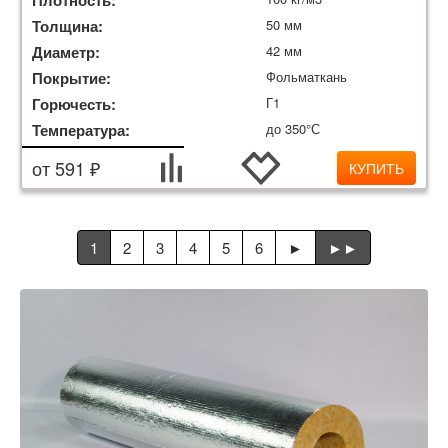
Плотность:
Толщина:
50 мм
Диаметр:
42 мм
Покрытие:
Фольматкань
Горючесть:
Г1
Температура:
до 350°С
от 591 ₽
КУПИТЬ
1
2
3
4
5
6
►
►►