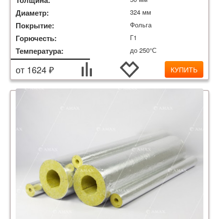
Толщина:
Диаметр:
324 мм
Покрытие:
Фольга
Горючесть:
Г1
Температура:
до 250°С
от 1624 ₽
КУПИТЬ