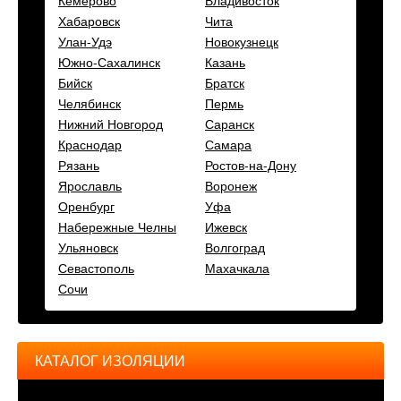
Кемерово
Владивосток
Хабаровск
Чита
Улан-Удэ
Новокузнецк
Южно-Сахалинск
Казань
Бийск
Братск
Челябинск
Пермь
Нижний Новгород
Саранск
Краснодар
Самара
Рязань
Ростов-на-Дону
Ярославль
Воронеж
Оренбург
Уфа
Набережные Челны
Ижевск
Ульяновск
Волгоград
Севастополь
Махачкала
Сочи
КАТАЛОГ ИЗОЛЯЦИИ