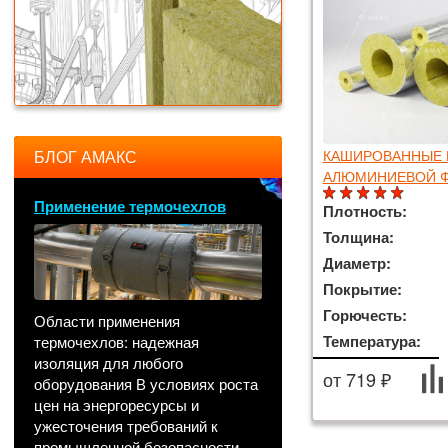
БЛОГ АМАКС
КАШИРОВАННЫЕ 
АЛЮМИНИЕВОЙ 
Применение термочехлов
Плотность:
Толщина:
Диаметр:
Покрытие:
Горючесть:
Области применения
Температура:
термочехлов: надежная
изоляция для любого
от 719 ₽
оборудования В условиях роста
цен на энергоресурсы и
ужесточения требований к
промышленной безопасности