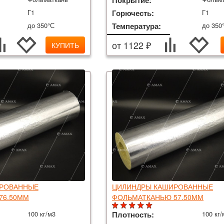
Покрытие:
Г1
Горючесть:
Г1
до 350°С
Температура:
до 350
от 1122 ₽
КУПИТЬ
РОВАННЫЕ
ЦИЛИНДРЫ КАШИРОВАННЫЕ
76.50ММ
ФОЛЬМАТКАНЬЮ 57.50ММ
100 кг/м3
Плотность:
100 кг/