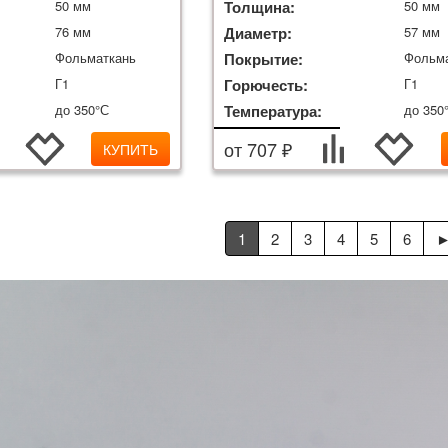
50 мм
Толщина:
50 мм
76 мм
Диаметр:
57 мм
Фольматкань
Покрытие:
Фольм
Г1
Горючесть:
Г1
до 350°С
Температура:
до 350
от 707 ₽
КУПИТЬ
1
2
3
4
5
6