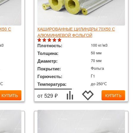
Х50 С
КАШИРОВАННЫЕ ЦИЛИНДРЫ 70Х50 С
АЛЮМИНИЕВОЙ ФОЛЬГОЙ
м3
Плотность:
100 кг/м3
Толщина:
50 мм
Диаметр:
70 мм
а
Покрытие:
Фольга
Горючесть:
Г1
°С
Температура:
до 250°С
от 529 ₽
КУПИТЬ
КУПИТЬ