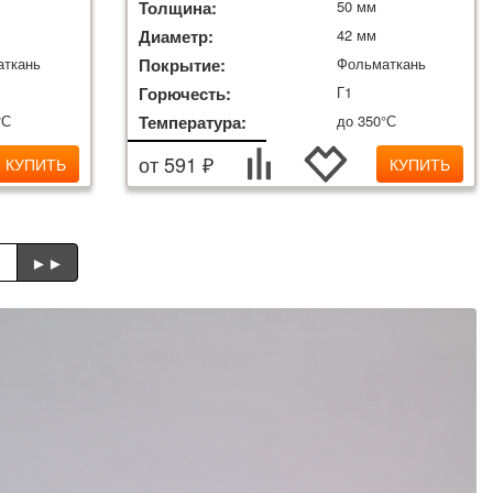
Толщина:
50 мм
Диаметр:
42 мм
аткань
Покрытие:
Фольматкань
Горючесть:
Г1
°С
Температура:
до 350°С
от 591 ₽
КУПИТЬ
КУПИТЬ
►
►►