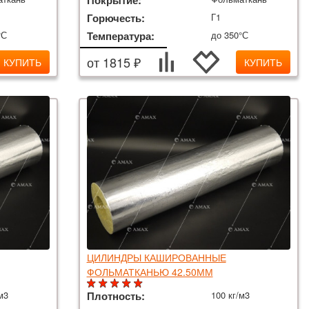
Покрытие:
Горючесть:
Г1
°С
Температура:
до 350°С
от 1815 ₽
КУПИТЬ
КУПИТЬ
ЦИЛИНДРЫ КАШИРОВАННЫЕ
ФОЛЬМАТКАНЬЮ 42.50ММ
м3
Плотность:
100 кг/м3