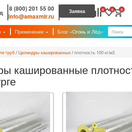
8 (800) 201 55 00
0
0
0
д
info@amaxmir.ru
я
Применение
Блог «Огонь и Лёд»
Форм
ля труб
/
Цилиндры кашированные
/
плотность 100 кг/м3
ы кашированные плотность
рге