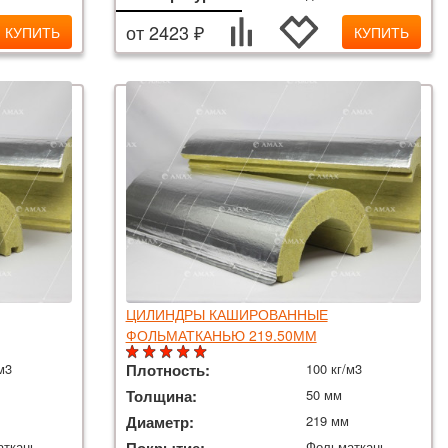
от 2423 ₽
КУПИТЬ
КУПИТЬ
ЦИЛИНДРЫ КАШИРОВАННЫЕ
ФОЛЬМАТКАНЬЮ 219.50ММ
м3
Плотность:
100 кг/м3
Толщина:
50 мм
Диаметр:
219 мм
аткань
Фольматкань