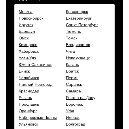
Москва
Красноярск
Новосибирск
Екатеринбург
Иркутск
Санкт-Петербург
Барнаул
Тюмень
Омск
Томск
Кемерово
Владивосток
Хабаровск
Чита
Улан-Удэ
Новокузнецк
Южно-Сахалинск
Казань
Бийск
Братск
Челябинск
Пермь
Нижний Новгород
Саранск
Краснодар
Самара
Рязань
Ростов-на-Дону
Ярославль
Воронеж
Оренбург
Уфа
Набережные Челны
Ижевск
Ульяновск
Волгоград