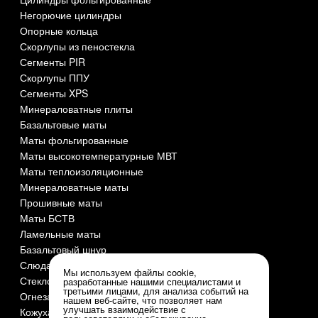
Негорючие цилиндры
Опорные кольца
Скорлупы из пеностекла
Сегменты PIR
Скорлупы ППУ
Сегменты XPS
Минераловатные плиты
Базальтовые маты
Маты фольгированные
Маты высокотемпературные МВТ
Маты теплоизоляционные
Минераловатные маты
Прошивные маты
Маты БСТВ
Ламельные маты
Базальтовый шнур
Слюда СМОГ
Мы используем файлы cookie,
Стеклоткань
разработанные нашими специалистами и
третьими лицами, для анализа событий на
Огнезащита и огнеупоры
нашем веб-сайте, что позволяет нам
улучшать взаимодействие с
Кожуха оцинкованные