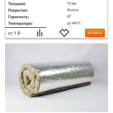
Толщина:
70 мм
Покрытие:
Фольга
Горючесть:
НГ
Температура:
до 450°С
от 1 ₽
КУПИТЬ