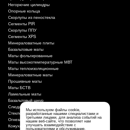
Негорючие цилиндры
Опорные кольца
Скорлупы из пеностекла
Сегменты PIR
Скорлупы ППУ
Сегменты XPS
Минераловатные плиты
Базальтовые маты
Маты фольгированные
Маты высокотемпературные МВТ
Маты теплоизоляционные
Минераловатные маты
Прошивные маты
Маты БСТВ
Ламельные маты
Базальтовый шнур
Слюда СМОГ
Мы используем файлы cookie,
Стеклоткань
разработанные нашими специалистами и
третьими лицами, для анализа событий на
Огнезащита и огнеупоры
нашем веб-сайте, что позволяет нам
улучшать взаимодействие с
Кожуха оцинкованные
пользователями и обслуживание.