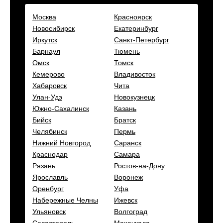
Москва
Красноярск
Новосибирск
Екатеринбург
Иркутск
Санкт-Петербург
Барнаул
Тюмень
Омск
Томск
Кемерово
Владивосток
Хабаровск
Чита
Улан-Удэ
Новокузнецк
Южно-Сахалинск
Казань
Бийск
Братск
Челябинск
Пермь
Нижний Новгород
Саранск
Краснодар
Самара
Рязань
Ростов-на-Дону
Ярославль
Воронеж
Оренбург
Уфа
Набережные Челны
Ижевск
Ульяновск
Волгоград
Севастополь
Махачкала