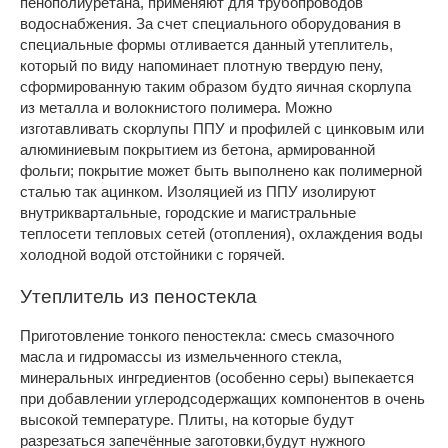
пенополиуретана, применяют для трубопроводов
водоснабжения. За счет специального оборудования в
специальные формы отливается данный утеплитель,
который по виду напоминает плотную твердую пену,
сформированную таким образом будто яичная скорлупа
из металла и волокнистого полимера. Можно
изготавливать скорлупы ППУ и профилей с цинковым или
алюминиевым покрытием из бетона, армированной
фольги; покрытие может быть выполнено как полимерной
сталью так ацинком. Изоляцией из ППУ изолируют
внутриквартальные, городские и магистральные
теплосети тепловых сетей (отопления), охлаждения воды
холодной водой отстойники с горячей.
Утеплитель из пеностекла
Приготовление тонкого пеностекла: смесь смазочного
масла и гидромассы из измельченного стекла,
минеральных ингредиентов (особенно серы) выпекается
при добавлении углеродсодержащих компонентов в очень
высокой температуре. Плиты, на которые будут
разрезаться запечённые заготовки,будут нужного