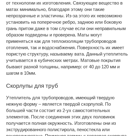
от технологии их изготовления. Связующее вещество в
матах минимально, благодаря этому они такие
непрозрачные и эластичны. Из-за этого их невозможно
установить на поперечное ребро, заднюю или боковую
грань притом даже в том случае если они неправильным
образом подведены и проверена. Маты могут
применяться как для теплоизоляции трубопроводов
отопления, так и водоснабжения. Поверхность их имеет
пористую структуру, называему вата. Данный утеплитель
учитывается в кубических метрах. Матовые покрытия
бывают разной толщины, например: от 40 до 120 мм и
шагом в 10мм.
Скорлупы для труб
Утеплитель для трубопроводов, имеющий твердую
нежную форму – является твердой скорлупой. По
большей части состоит из 2-ух самостоятельных
элементов. После соединения этих двух половинок
получается полная окружность. Изготовлены они из
экструдированного полистирола, пеностекла или
пенополиуретана. Применяя термин « тепловая скорлупа