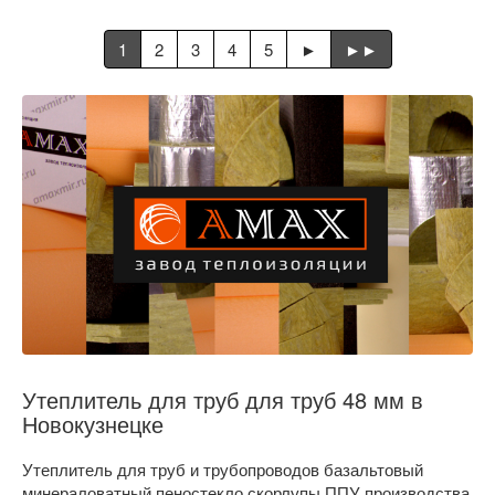
1
2
3
4
5
►
►►
Утеплитель для труб для труб 48 мм в
Новокузнецке
Утеплитель для труб и трубопроводов базальтовый
минераловатный пеностекло скорлупы ППУ производства