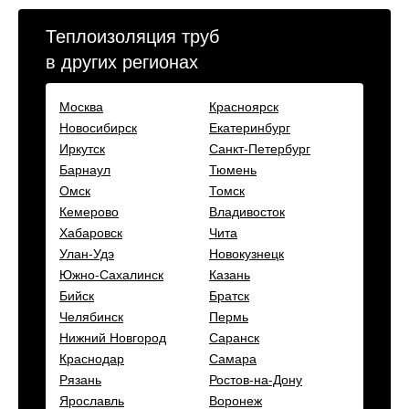
Теплоизоляция труб
в других регионах
Москва
Красноярск
Новосибирск
Екатеринбург
Иркутск
Санкт-Петербург
Барнаул
Тюмень
Омск
Томск
Кемерово
Владивосток
Хабаровск
Чита
Улан-Удэ
Новокузнецк
Южно-Сахалинск
Казань
Бийск
Братск
Челябинск
Пермь
Нижний Новгород
Саранск
Краснодар
Самара
Рязань
Ростов-на-Дону
Ярославль
Воронеж