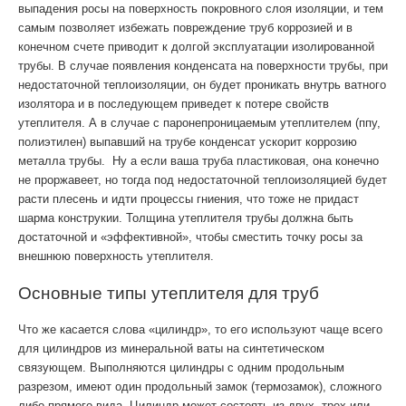
выпадения росы на поверхность покровного слоя изоляции, и тем
самым позволяет избежать повреждение труб коррозией и в
конечном счете приводит к долгой эксплуатации изолированной
трубы. В случае появления конденсата на поверхности трубы, при
недостаточной теплоизоляции, он будет проникать внутрь ватного
изолятора и в последующем приведет к потере свойств
утеплителя. А в случае с паронепроницаемым утеплителем (ппу,
полиэтилен) выпавший на трубе конденсат ускорит коррозию
металла трубы. Ну а если ваша труба пластиковая, она конечно
не проржавеет, но тогда под недостаточной теплоизоляцией будет
расти плесень и идти процессы гниения, что тоже не придаст
шарма конструкии. Толщина утеплителя трубы должна быть
достаточной и «эффективной», чтобы сместить точку росы за
внешнюю поверхность утеплителя.
Основные типы утеплителя для труб
Что же касается слова «цилиндр», то его используют чаще всего
для цилиндров из минеральной ваты на синтетическом
связующем. Выполняются цилиндры с одним продольным
разрезом, имеют один продольный замок (термозамок), сложного
либо прямого вида. Цилиндр может состоять из двух, трех или