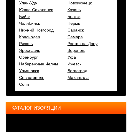
Улан-Удэ
Новокузнецк
Южно-Сахалинск
Казань
Бийск
Братск
Челябинск
Пермь
Нижний Новгород
Саранск
Краснодар
Самара
Рязань
Ростов-на-Дону
Ярославль
Воронеж
Оренбург
Уфа
Набережные Челны
Ижевск
Ульяновск
Волгоград
Севастополь
Махачкала
Сочи
КАТАЛОГ ИЗОЛЯЦИИ