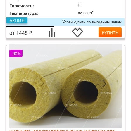
Горючесть:
НГ
Температура:
до 650°С
АКЦИЯ
Успей купить по выгодным ценам
от 1445 ₽
КУПИТЬ
-30%