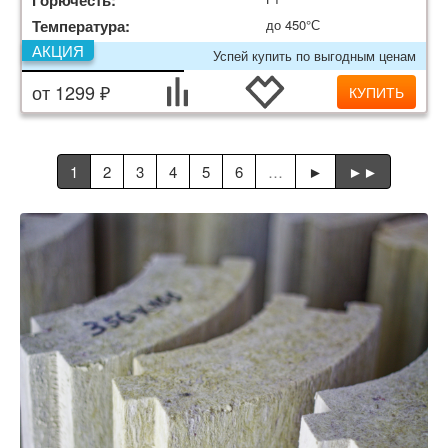
Горючесть:
Температура:
до 450°С
АКЦИЯ
Успей купить по выгодным ценам
от 1299 ₽
КУПИТЬ
1
2
3
4
5
6
…
►
►►