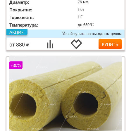
Диаметр:
76 мм
Покрытие:
Нет
Горючесть:
НГ
Температура:
до 650°С
АКЦИЯ
Успей купить по выгодным ценам
от 880 ₽
КУПИТЬ
-30%