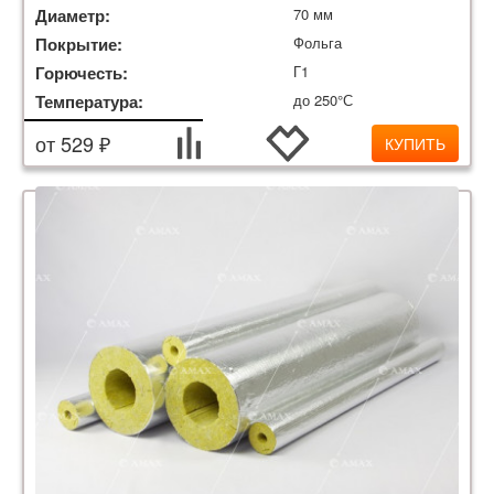
Диаметр:
70 мм
Покрытие:
Фольга
Горючесть:
Г1
Температура:
до 250°С
от 529 ₽
КУПИТЬ