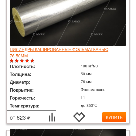
ЦИЛИНДРЫ КАШИРОВАННЫЕ ФОЛЬМАТКАНЬЮ
76.50ММ
Плотность:
100 кг/м3
Толщина:
50 мм
Диаметр:
76 мм
Покрытие:
Фольматкань
Горючесть:
Г1
Температура:
до 350°С
от 823 ₽
КУПИТЬ