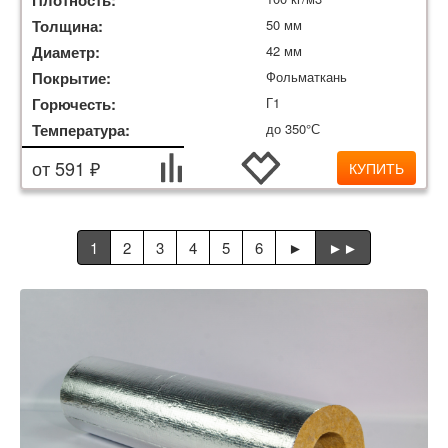
Плотность:
Толщина:
50 мм
Диаметр:
42 мм
Покрытие:
Фольматкань
Горючесть:
Г1
Температура:
до 350°С
от 591 ₽
КУПИТЬ
1
2
3
4
5
6
►
►►