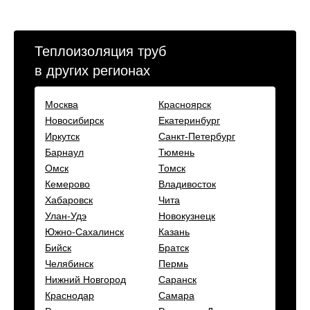
Теплоизоляция труб
в других регионах
Москва
Красноярск
Новосибирск
Екатеринбург
Иркутск
Санкт-Петербург
Барнаул
Тюмень
Омск
Томск
Кемерово
Владивосток
Хабаровск
Чита
Улан-Удэ
Новокузнецк
Южно-Сахалинск
Казань
Бийск
Братск
Челябинск
Пермь
Нижний Новгород
Саранск
Краснодар
Самара