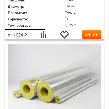
Толщина:
Диаметр:
324 мм
Покрытие:
Фольга
Горючесть:
Г1
Температура:
до 250°С
от 1624 ₽
КУПИТЬ