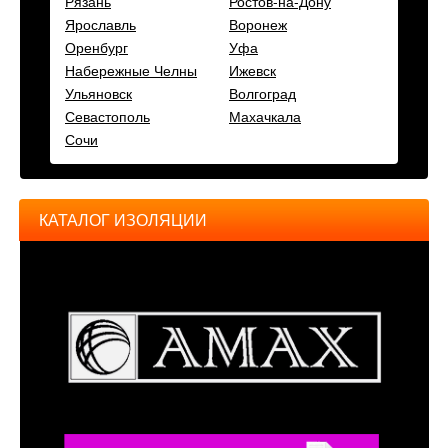
Рязань
Ростов-на-Дону
Ярославль
Воронеж
Оренбург
Уфа
Набережные Челны
Ижевск
Ульяновск
Волгоград
Севастополь
Махачкала
Сочи
КАТАЛОГ ИЗОЛЯЦИИ