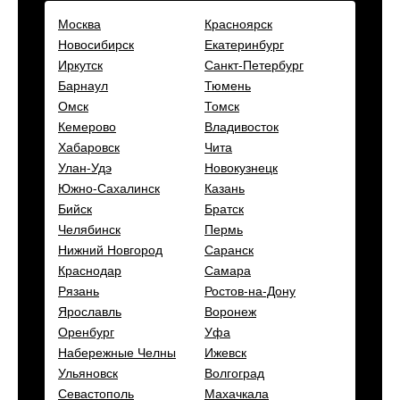
Москва
Красноярск
Новосибирск
Екатеринбург
Иркутск
Санкт-Петербург
Барнаул
Тюмень
Омск
Томск
Кемерово
Владивосток
Хабаровск
Чита
Улан-Удэ
Новокузнецк
Южно-Сахалинск
Казань
Бийск
Братск
Челябинск
Пермь
Нижний Новгород
Саранск
Краснодар
Самара
Рязань
Ростов-на-Дону
Ярославль
Воронеж
Оренбург
Уфа
Набережные Челны
Ижевск
Ульяновск
Волгоград
Севастополь
Махачкала