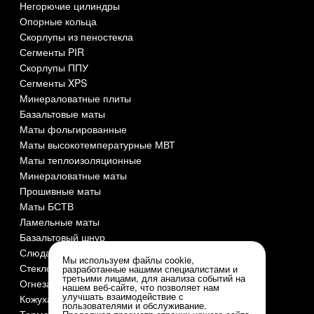
Негорючие цилиндры
Опорные кольца
Скорлупы из пеностекла
Сегменты PIR
Скорлупы ППУ
Сегменты XPS
Минераловатные плиты
Базальтовые маты
Маты фольгированные
Маты высокотемпературные МВТ
Маты теплоизоляционные
Минераловатные маты
Прошивные маты
Маты БСТВ
Ламельные маты
Базальтовый шнур
Слюда СМОГ
Мы используем файлы cookie,
Стеклоткань
разработанные нашими специалистами и
третьими лицами, для анализа событий на
Огнезащита и огнеупоры
нашем веб-сайте, что позволяет нам
улучшать взаимодействие с
Кожуха оцинкованные
пользователями и обслуживание.