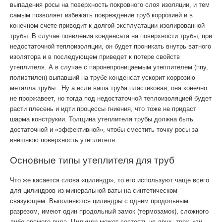
выпадения росы на поверхность покровного слоя изоляции, и тем
самым позволяет избежать повреждение труб коррозией и в
конечном счете приводит к долгой эксплуатации изолированной
трубы. В случае появления конденсата на поверхности трубы, при
недостаточной теплоизоляции, он будет проникать внутрь ватного
изолятора и в последующем приведет к потере свойств
утеплителя. А в случае с паронепроницаемым утеплителем (ппу,
полиэтилен) выпавший на трубе конденсат ускорит коррозию
металла трубы. Ну а если ваша труба пластиковая, она конечно
не проржавеет, но тогда под недостаточной теплоизоляцией будет
расти плесень и идти процессы гниения, что тоже не придаст
шарма конструкии. Толщина утеплителя трубы должна быть
достаточной и «эффективной», чтобы сместить точку росы за
внешнюю поверхность утеплителя.
Основные типы утеплителя для труб
Что же касается слова «цилиндр», то его используют чаще всего
для цилиндров из минеральной ваты на синтетическом
связующем. Выполняются цилиндры с одним продольным
разрезом, имеют один продольный замок (термозамок), сложного
либо прямого вида. Цилиндр может состоять из двух, трех или