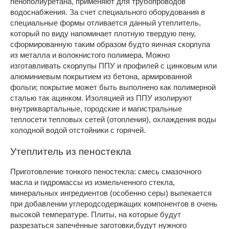
пенополиуретана, применяют для трубопроводов
водоснабжения. За счет специального оборудования в
специальные формы отливается данный утеплитель,
который по виду напоминает плотную твердую пену,
сформированную таким образом будто яичная скорлупа
из металла и волокнистого полимера. Можно
изготавливать скорлупы ППУ и профилей с цинковым или
алюминиевым покрытием из бетона, армированной
фольги; покрытие может быть выполнено как полимерной
сталью так ацинком. Изоляцией из ППУ изолируют
внутриквартальные, городские и магистральные
теплосети тепловых сетей (отопления), охлаждения воды
холодной водой отстойники с горячей.
Утеплитель из пеностекла
Приготовление тонкого пеностекла: смесь смазочного
масла и гидромассы из измельченного стекла,
минеральных ингредиентов (особенно серы) выпекается
при добавлении углеродсодержащих компонентов в очень
высокой температуре. Плиты, на которые будут
разрезаться запечённые заготовки,будут нужного