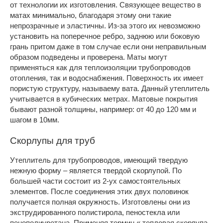
от технологии их изготовления. Связующее вещество в
матах минимально, благодаря этому они такие
непрозрачные и эластичны. Из-за этого их невозможно
установить на поперечное ребро, заднюю или боковую
грань притом даже в том случае если они неправильным
образом подведены и проверена. Маты могут
применяться как для теплоизоляции трубопроводов
отопления, так и водоснабжения. Поверхность их имеет
пористую структуру, называему вата. Данный утеплитель
учитывается в кубических метрах. Матовые покрытия
бывают разной толщины, например: от 40 до 120 мм и
шагом в 10мм.
Скорлупы для труб
Утеплитель для трубопроводов, имеющий твердую
нежную форму – является твердой скорлупой. По
большей части состоит из 2-ух самостоятельных
элементов. После соединения этих двух половинок
получается полная окружность. Изготовлены они из
экструдированного полистирола, пеностекла или
пенополиуретана. Применяя термин « тепловая скорлупа