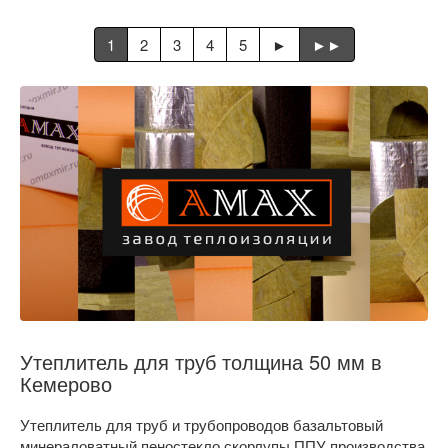
1
2
3
4
5
►
►►
Утеплитель для труб толщина 50 мм в
Кемерово
Утеплитель для труб и трубопроводов базальтовый
минераловатный пеностекло скорлупы ППУ производства