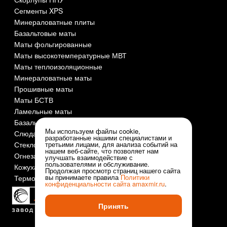
Сегменты XPS
Минераловатные плиты
Базальтовые маты
Маты фольгированные
Маты высокотемпературные МВТ
Маты теплоизоляционные
Минераловатные маты
Прошивные маты
Маты БСТВ
Ламельные маты
Базальтовый шнур
Мы используем файлы cookie,
Слюда СМОГ
разработанные нашими специалистами и
Стеклоткань
третьими лицами, для анализа событий на
нашем веб-сайте, что позволяет нам
Огнезащита и огнеупоры
улучшать взаимодействие с
пользователями и обслуживание.
Кожуха оцинкованные
Продолжая просмотр страниц нашего сайта
вы принимаете правила
Политики
Термочехлы
конфиденциальности сайта
amaxmir.ru
.
Принять