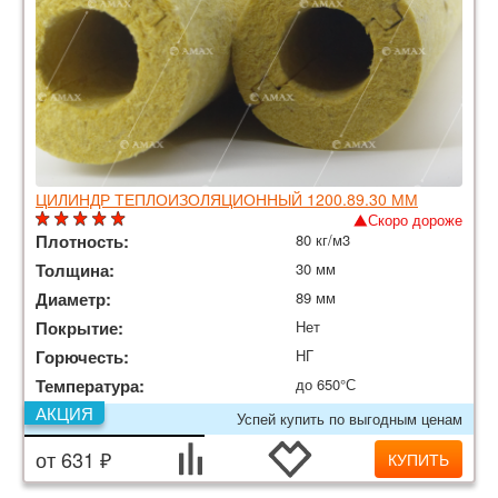
ЦИЛИНДР ТЕПЛОИЗОЛЯЦИОННЫЙ 1200.89.30 ММ
Скоро дороже
Плотность:
80 кг/м3
Толщина:
30 мм
Диаметр:
89 мм
Покрытие:
Нет
Горючесть:
НГ
Температура:
до 650°С
АКЦИЯ
Успей купить по выгодным ценам
от 631 ₽
КУПИТЬ