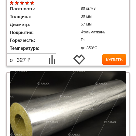
Плотность:
80 кг/м3
Толщина:
30 мм
Диаметр:
57 мм
Покрытие:
Фольматкань
Горючесть:
Г1
Температура:
до 350°С
от 327 ₽
КУПИТЬ