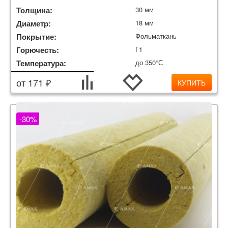
Толщина:
30 мм
Диаметр:
18 мм
Покрытие:
Фольматкань
Горючесть:
Г1
Температура:
до 350°С
от 171 ₽
КУПИТЬ
-30%