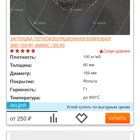
ЗАГЛУШКА ТЕПЛОИЗОЛЯЦИОННАЯ КЛИНОВАЯ
ЗКВ-100(Ф) АМАКС 159.50
Скоро дороже
Плотность:
100 кг/м3
Толщина:
60 мм
Диаметр:
159 мм
Покрытие:
Фольга
Горючесть:
Г1
Температура:
до 650°С
АКЦИЯ
Успей купить по выгодным ценам
от 250 ₽
КУПИТЬ