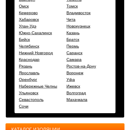
Омск
Томск
Кемерово
Владивосток
Хабаровск
Чита
Улан-Удэ
Новокузнецк
Южно-Сахалинск
Казань
Бийск
Братск
Челябинск
Пермь
Нижний Новгород
Саранск
Краснодар
Самара
Рязань
Ростов-на-Дону
Ярославль
Воронеж
Оренбург
Уфа
Набережные Челны
Ижевск
Ульяновск
Волгоград
Севастополь
Махачкала
Сочи
КАТАЛОГ ИЗОЛЯЦИИ