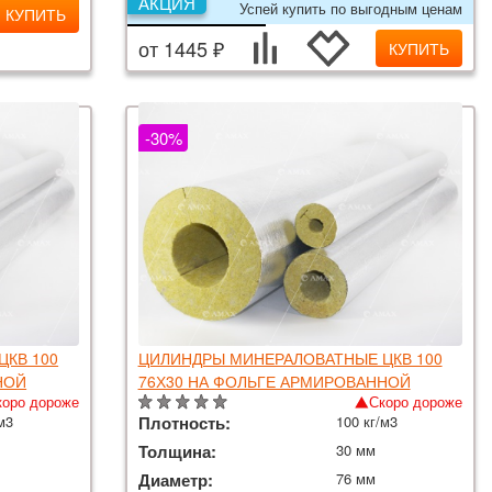
АКЦИЯ
Успей купить по выгодным ценам
КУПИТЬ
от 1445 ₽
КУПИТЬ
-30%
КВ 100
ЦИЛИНДРЫ МИНЕРАЛОВАТНЫЕ ЦКВ 100
НОЙ
76Х30 НА ФОЛЬГЕ АРМИРОВАННОЙ
коро дороже
Скоро дороже
м3
Плотность:
100 кг/м3
Толщина:
30 мм
Диаметр:
76 мм