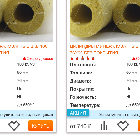
АЛОВАТНЫЕ ЦКВ 100
ЦИЛИНДРЫ МИНЕРАЛОВАТНЫЕ Ц
ЫТИЯ
76Х60 БЕЗ ПОКРЫТИЯ
Скоро дороже
С
100 кг/м3
Плотность:
100 кг/
50 мм
Толщина:
60 мм
76 мм
Диаметр:
76 мм
Нет
Покрытие:
Нет
НГ
Горючесть:
НГ
до 650°С
Температура:
до 650
АКЦИЯ
й купить по выгодным ценам
Успей купить по выг
от 740 ₽
КУПИТЬ