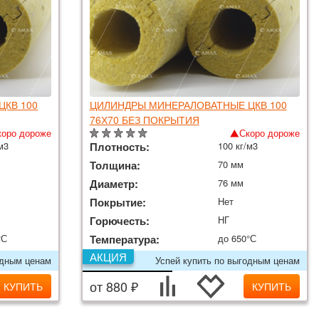
КВ 100
ЦИЛИНДРЫ МИНЕРАЛОВАТНЫЕ ЦКВ 100
76Х70 БЕЗ ПОКРЫТИЯ
коро дороже
Скоро дороже
м3
Плотность:
100 кг/м3
Толщина:
70 мм
Диаметр:
76 мм
Покрытие:
Нет
Горючесть:
НГ
°С
Температура:
до 650°С
АКЦИЯ
одным ценам
Успей купить по выгодным ценам
от 880 ₽
КУПИТЬ
КУПИТЬ