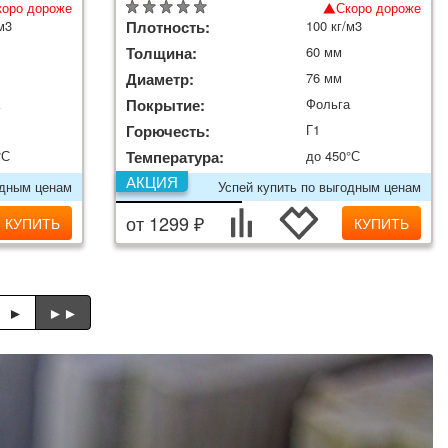
коро дороже
Скоро дороже
м3
Плотность:
100 кг/м3
Толщина:
60 мм
Диаметр:
76 мм
а
Покрытие:
Фольга
Горючесть:
Г1
°С
Температура:
до 450°С
АКЦИЯ
одным ценам
Успей купить по выгодным ценам
от 1299 ₽
КУПИТЬ
КУПИТЬ
►
►►