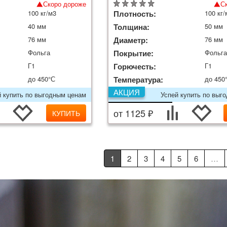
Скоро дороже
С
100 кг/м3
Плотность:
100 кг/
40 мм
Толщина:
50 мм
76 мм
Диаметр:
76 мм
Фольга
Покрытие:
Фольг
Г1
Горючесть:
Г1
до 450°С
Температура:
до 450
АКЦИЯ
й купить по выгодным ценам
Успей купить по выг
от 1125 ₽
КУПИТЬ
1
2
3
4
5
6
…