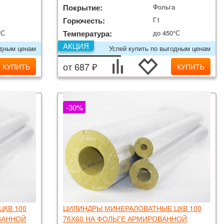
а
Покрытие:
Фольга
Горючесть:
Г1
°С
Температура:
до 450°С
АКЦИЯ
одным ценам
Успей купить по выгодным ценам
от 687 ₽
КУПИТЬ
КУПИТЬ
-30%
КВ 100
ЦИЛИНДРЫ МИНЕРАЛОВАТНЫЕ ЦКВ 100
ВАННОЙ
76Х60 НА ФОЛЬГЕ АРМИРОВАННОЙ