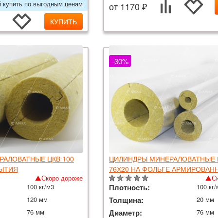
й купить по выгодным ценам
от 1170 ₽
КУПИТЬ
-30%
АЛОВАТНЫЕ ЦКВ 100
ЦИЛИНДРЫ МИНЕРАЛОВАТНЫЕ Ц
РЫТИЯ
76Х20 НА ФОЛЬГЕ АРМИРОВАН
Скоро дороже
С
100 кг/м3
Плотность:
100 кг/
120 мм
Толщина:
20 мм
76 мм
Диаметр:
76 мм