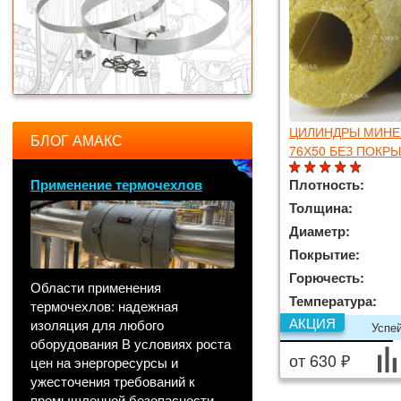
ЦИЛИНДРЫ МИНЕР
БЛОГ АМАКС
76Х50 БЕЗ ПОКР
Применение термочехлов
Плотность:
Толщина:
Диаметр:
Покрытие:
Горючесть:
Области применения
Температура:
термочехлов: надежная
АКЦИЯ
изоляция для любого
Успе
оборудования В условиях роста
от 630 ₽
цен на энергоресурсы и
ужесточения требований к
промышленной безопасности