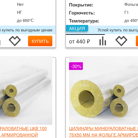
Нет
Покрытие:
Фольг
НГ
Горючесть:
Г1
до 650°С
Температура:
до 450
АКЦИЯ
й купить по выгодным ценам
Успей купить по выг
от 440 ₽
КУПИТЬ
-30%
АЛОВАТНЫЕ ЦКВ 100
ЦИЛИНДРЫ МИНЕРАЛОВАТНЫЕ Ц
Е АРМИРОВАННОЙ
76Х50 ММ НА ФОЛЬГЕ АРМИРО