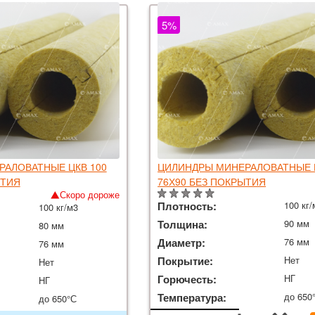
5%
АЛОВАТНЫЕ ЦКВ 100
ЦИЛИНДРЫ МИНЕРАЛОВАТНЫЕ Ц
ЫТИЯ
76Х90 БЕЗ ПОКРЫТИЯ
Скоро дороже
Плотность:
100 кг/
100 кг/м3
Толщина:
90 мм
80 мм
Диаметр:
76 мм
76 мм
Покрытие:
Нет
Нет
Горючесть:
НГ
НГ
Температура:
до 650
до 650°С