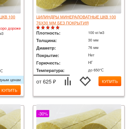
КВ 100
ЦИЛИНДРЫ МИНЕРАЛОВАТНЫЕ ЦКВ 100
76Х30 ММ БЕЗ ПОКРЫТИЯ
коро дороже
Плотность:
100 кг/м3
м3
Толщина:
30 мм
Диаметр:
76 мм
Покрытие:
Нет
Горючесть:
НГ
Температура:
до 650°С
°С
одным ценам
от 625 ₽
КУПИТЬ
КУПИТЬ
-30%