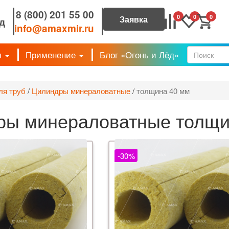
8 (800) 201 55 00
0
0
0
д
info@amaxmir.ru
я
Применение
Блог «Огонь и Лёд»
Форм
ля труб
/
Цилиндры минераловатные
/
толщина 40 мм
ы минераловатные толщин
-30%