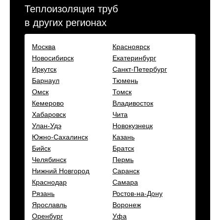
Теплоизоляция труб
в других регионах
Москва
Красноярск
Новосибирск
Екатеринбург
Иркутск
Санкт-Петербург
Барнаул
Тюмень
Омск
Томск
Кемерово
Владивосток
Хабаровск
Чита
Улан-Удэ
Новокузнецк
Южно-Сахалинск
Казань
Бийск
Братск
Челябинск
Пермь
Нижний Новгород
Саранск
Краснодар
Самара
Рязань
Ростов-на-Дону
Ярославль
Воронеж
Оренбург
Уфа