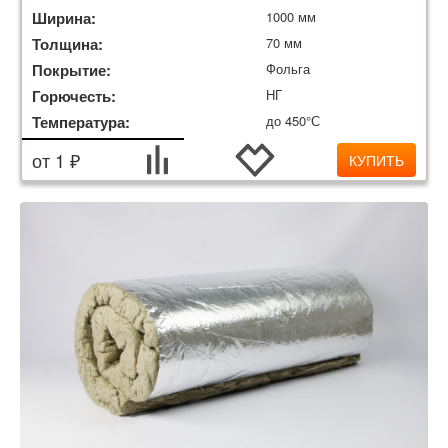
Ширина:
1000 мм
Толщина:
70 мм
Покрытие:
Фольга
Горючесть:
НГ
Температура:
до 450°С
от 1 ₽
КУПИТЬ