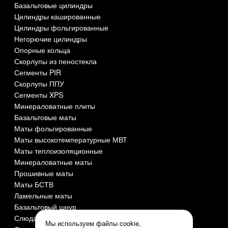
Базальтовые цилиндры
Цилиндры кашированные
Цилиндры фольгированные
Негорючие цилиндры
Опорные кольца
Скорлупы из пеностекла
Сегменты PIR
Скорлупы ППУ
Сегменты XPS
Минераловатные плиты
Базальтовые маты
Маты фольгированные
Маты высокотемпературные МВТ
Маты теплоизоляционные
Минераловатные маты
Прошивные маты
Маты БСТВ
Ламельные маты
Базальтовый шнур
Слюда СМОГ
Мы используем файлы cookie,