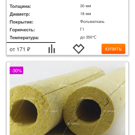
Толщина:
30 мм
Диаметр:
18 мм
Покрытие:
Фольматкань
Горючесть:
Г1
Температура:
до 350°С
от 171 ₽
КУПИТЬ
-30%