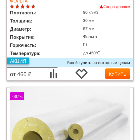
ФОЛЬГА
Скоро дороже
Плотность:
80 кг/м3
Толщина:
30 мм
Диаметр:
57 мм
Покрытие:
Фольга
Горючесть:
Г1
Температура:
до 450°С
АКЦИЯ
Успей купить по выгодным ценам
от 460 ₽
КУПИТЬ
-30%