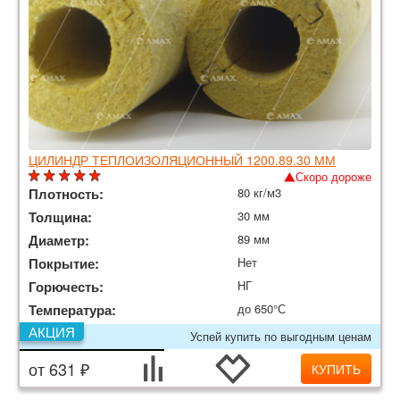
ЦИЛИНДР ТЕПЛОИЗОЛЯЦИОННЫЙ 1200.89.30 ММ
Скоро дороже
Плотность:
80 кг/м3
Толщина:
30 мм
Диаметр:
89 мм
Покрытие:
Нет
Горючесть:
НГ
Температура:
до 650°С
АКЦИЯ
Успей купить по выгодным ценам
от 631 ₽
КУПИТЬ