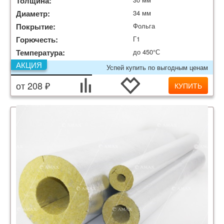
Толщина:
Диаметр:
34 мм
Покрытие:
Фольга
Горючесть:
Г1
Температура:
до 450°С
АКЦИЯ
Успей купить по выгодным ценам
от 208 ₽
КУПИТЬ