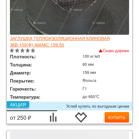
ЗАГЛУШКА ТЕПЛОИЗОЛЯЦИОННАЯ КЛИНОВАЯ
ЗКВ-100(Ф) АМАКС 159.50
Скоро дороже
Плотность:
100 кг/м3
Толщина:
60 мм
Диаметр:
159 мм
Покрытие:
Фольга
Горючесть:
Г1
Температура:
до 650°С
АКЦИЯ
Успей купить по выгодным ценам
от 250 ₽
КУПИТЬ