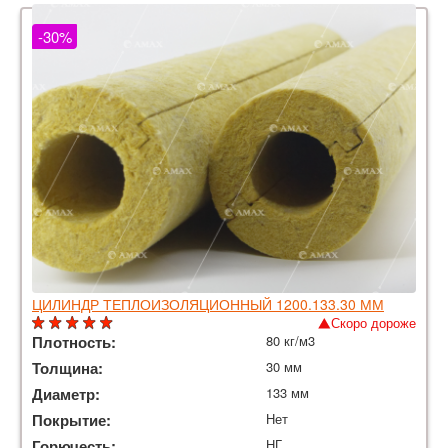
-30%
ЦИЛИНДР ТЕПЛОИЗОЛЯЦИОННЫЙ 1200.133.30 ММ
Скоро дороже
Плотность:
80 кг/м3
Толщина:
30 мм
Диаметр:
133 мм
Покрытие:
Нет
Горючесть:
НГ