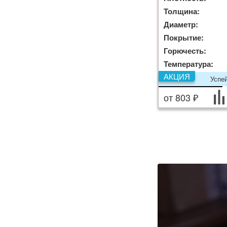
Толщина:
Диаметр:
Покрытие:
Горючесть:
Температура:
АКЦИЯ
Успе
от 803 ₽