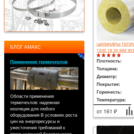
ЦИЛИНДРЫ ТЕП
БЛОГ АМАКС
1200.18.30 ММ Ф
Плотность:
Применение термочехлов
Толщина:
Диаметр:
Покрытие:
Горючесть:
Области применения
Температура:
термочехлов: надежная
изоляция для любого
от 161 ₽
оборудования В условиях роста
цен на энергоресурсы и
ужесточения требований к
промышленной безопасности