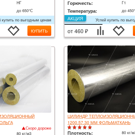
НГ
Горючесть:
Г1
до 650°С
Температура:
до 450
АКЦИЯ
й купить по выгодным ценам
Успей купить по выг
от 460 ₽
КУПИТЬ
ИЗОЛЯЦИОННЫЙ
ЦИЛИНДР ТЕПЛОИЗОЛЯЦИОНН
ФОЛЬГА
1200.57.30 ММ ФОЛЬМАТКАНЬ
Скоро дороже
Плотность:
80 кг/м
80 кг/м3