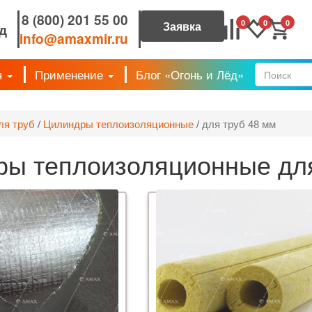
8 (800) 201 55 00
0
0
0
д
info@amaxmir.ru
я
Применение
Блог «Огонь и Лёд»
Форм
ля труб
/
Цилиндры теплоизоляционные
/
для труб 48 мм
ы теплоизоляционные для