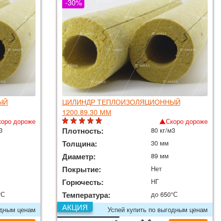
-30%
ЫЙ
ЦИЛИНДР ТЕПЛОИЗОЛЯЦИОННЫЙ
1200.89.30 ММ
коро дороже
Скоро дороже
3
Плотность:
80 кг/м3
Толщина:
30 мм
Диаметр:
89 мм
Покрытие:
Нет
Горючесть:
НГ
°С
Температура:
до 650°С
АКЦИЯ
одным ценам
Успей купить по выгодным ценам