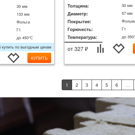
Толщина:
30 мм
30 мм
Диаметр:
57 мм
133 мм
Покрытие:
Фольм
Фольга
Горючесть:
Г1
Г1
Температура:
до 350
до 450°С
й купить по выгодным ценам
от 327 ₽
КУПИТЬ
1
2
3
4
5
6
…