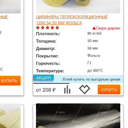
НЫЕ
ЦИЛИНДРЫ ТЕПЛОИЗОЛЯЦИОННЫЕ
1200.34.30 ММ ФОЛЬГА
Скоро дороже
3
Плотность:
80 кг/м3
Толщина:
30 мм
Диаметр:
34 мм
Покрытие:
Фольга
Горючесть:
Г1
°С
Температура:
до 450°С
АКЦИЯ
Успей купить по выгодным ценам
КУПИТЬ
от 208 ₽
КУПИТЬ