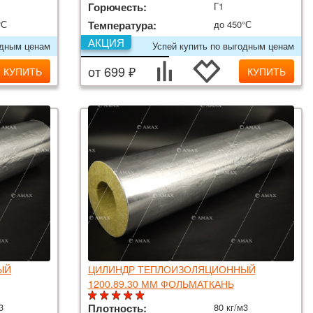
Горючесть:
Г1
°С
Температура:
до 450°С
АКЦИЯ
одным ценам
Успей купить по выгодным ценам
от 699 ₽
КУПИТЬ
КУПИТЬ
ЫЙ
ЦИЛИНДР ТЕПЛОИЗОЛЯЦИОННЫЙ
1200.89.30 ММ ФОЛЬМАТКАНЬ
3
Плотность:
80 кг/м3