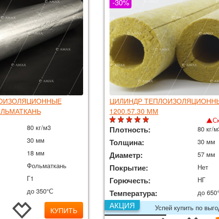
-30%
ЛОИЗОЛЯЦИОННЫЕ
ЦИЛИНДР ТЕПЛОИЗОЛЯЦИОНН
ФОЛЬМАТКАНЬ
1200.57.30 ММ
С
80 кг/м3
Плотность:
80 кг/м
30 мм
Толщина:
30 мм
18 мм
Диаметр:
57 мм
Фольматкань
Покрытие:
Нет
Г1
Горючесть:
НГ
до 350°С
Температура:
до 650
АКЦИЯ
Успей купить по выг
КУПИТЬ