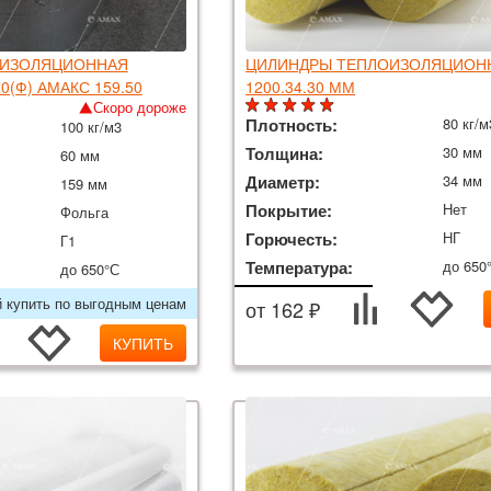
ОИЗОЛЯЦИОННАЯ
ЦИЛИНДРЫ ТЕПЛОИЗОЛЯЦИОН
0(Ф) АМАКС 159.50
1200.34.30 ММ
Скоро дороже
Плотность:
80 кг/м
100 кг/м3
Толщина:
30 мм
60 мм
Диаметр:
34 мм
159 мм
Покрытие:
Нет
Фольга
Горючесть:
НГ
Г1
Температура:
до 650
до 650°С
й купить по выгодным ценам
от 162 ₽
КУПИТЬ