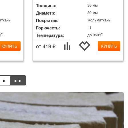
Толщина:
30 мм
Диаметр:
89 мм
аткань
Покрытие:
Фольматкань
Горючесть:
Г1
°С
Температура:
до 350°С
от 419 ₽
КУПИТЬ
КУПИТЬ
►
►►