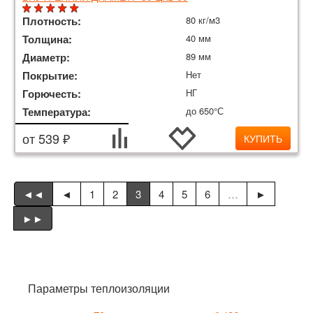
Плотность:
80 кг/м3
Толщина:
40 мм
Диаметр:
89 мм
Покрытие:
Нет
Горючесть:
НГ
Температура:
до 650°С
от 539 ₽
КУПИТЬ
◄◄
◄
1
2
3
4
5
6
…
►
►►
Параметры теплоизоляции