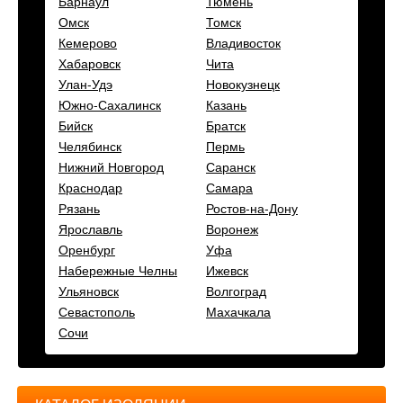
Барнаул
Тюмень
Омск
Томск
Кемерово
Владивосток
Хабаровск
Чита
Улан-Удэ
Новокузнецк
Южно-Сахалинск
Казань
Бийск
Братск
Челябинск
Пермь
Нижний Новгород
Саранск
Краснодар
Самара
Рязань
Ростов-на-Дону
Ярославль
Воронеж
Оренбург
Уфа
Набережные Челны
Ижевск
Ульяновск
Волгоград
Севастополь
Махачкала
Сочи