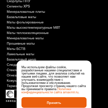
Скорлупы ППУ
Сегменты XPS
Минераловатные плиты
Базальтовые маты
Маты фольгированные
Маты высокотемпературные МВТ
Маты теплоизоляционные
Минераловатные маты
Прошивные маты
Маты БСТВ
Ламельные маты
Базальтовый шнур
Слюда СМОГ
Мы используем файлы cookie,
Стеклоткань
разработанные нашими специалистами и
третьими лицами, для анализа событий на
Огнезащита и огнеупоры
нашем веб-сайте, что позволяет нам
улучшать взаимодействие с
Кожуха оцинкованные
пользователями и обслуживание.
Термочехлы
Продолжая просмотр страниц нашего сайта
вы принимаете правила
Политики
конфиденциальности сайта
amaxmir.ru
.
Принять