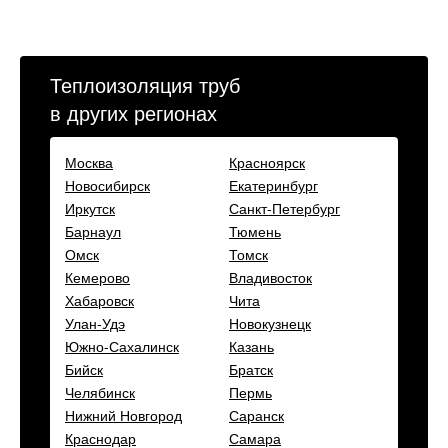
Теплоизоляция труб
в других регионах
Москва
Красноярск
Новосибирск
Екатеринбург
Иркутск
Санкт-Петербург
Барнаул
Тюмень
Омск
Томск
Кемерово
Владивосток
Хабаровск
Чита
Улан-Удэ
Новокузнецк
Южно-Сахалинск
Казань
Бийск
Братск
Челябинск
Пермь
Нижний Новгород
Саранск
Краснодар
Самара