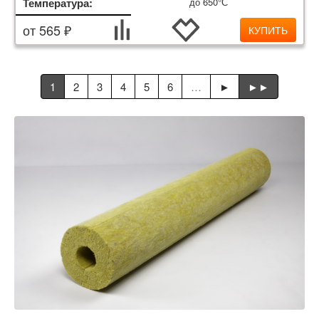
Температура:
до 650°С
от 565 ₽
КУПИТЬ
1
2
3
4
5
6
…
►
►►