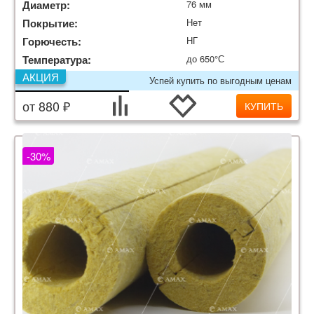
Диаметр:
76 мм
Покрытие:
Нет
Горючесть:
НГ
Температура:
до 650°С
АКЦИЯ
Успей купить по выгодным ценам
от 880 ₽
КУПИТЬ
-30%