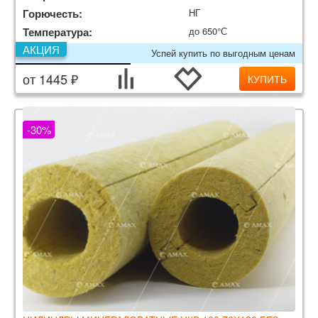
Горючесть:
НГ
Температура:
до 650°С
АКЦИЯ
Успей купить по выгодным ценам
от 1445 ₽
КУПИТЬ
-30%