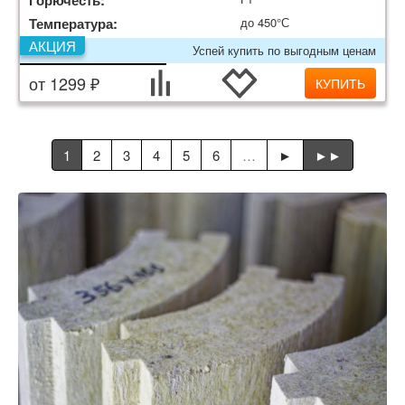
Горючесть:
Температура:
до 450°С
АКЦИЯ
Успей купить по выгодным ценам
от 1299 ₽
КУПИТЬ
1
2
3
4
5
6
…
►
►►