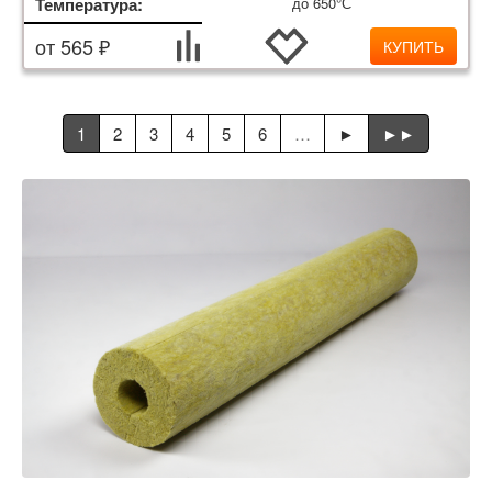
Температура:
до 650°С
от 565 ₽
КУПИТЬ
1
2
3
4
5
6
…
►
►►