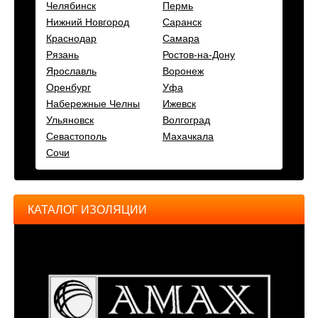
Челябинск
Пермь
Нижний Новгород
Саранск
Краснодар
Самара
Рязань
Ростов-на-Дону
Ярославль
Воронеж
Оренбург
Уфа
Набережные Челны
Ижевск
Ульяновск
Волгоград
Севастополь
Махачкала
Сочи
КАТАЛОГ ИЗОЛЯЦИИ