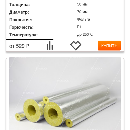
Толщина:
50 мм
Диаметр:
70 мм
Покрытие:
Фольга
Горючесть:
Г1
Температура:
до 250°С
от 529 ₽
КУПИТЬ