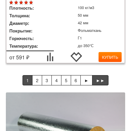
Плотность:
100 кг/м3
Толщина:
50 мм
Диаметр:
42 мм
Покрытие:
Фольматкань
Горючесть:
Г1
Температура:
до 350°С
от 591 ₽
КУПИТЬ
1
2
3
4
5
6
►
►►