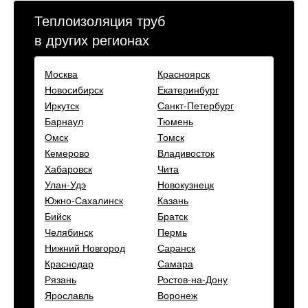
Теплоизоляция труб
в других регионах
Москва
Красноярск
Новосибирск
Екатеринбург
Иркутск
Санкт-Петербург
Барнаул
Тюмень
Омск
Томск
Кемерово
Владивосток
Хабаровск
Чита
Улан-Удэ
Новокузнецк
Южно-Сахалинск
Казань
Бийск
Братск
Челябинск
Пермь
Нижний Новгород
Саранск
Краснодар
Самара
Рязань
Ростов-на-Дону
Ярославль
Воронеж