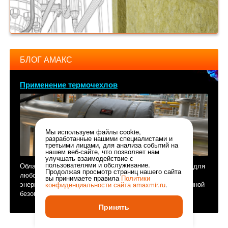
БЛОГ АМАКС
Применение термочехлов
Мы используем файлы cookie,
разработанные нашими специалистами и
третьими лицами, для анализа событий на
нашем веб-сайте, что позволяет нам
улучшать взаимодействие с
пользователями и обслуживание.
Области применения термочехлов: надежная изоляция для
Продолжая просмотр страниц нашего сайта
любого оборудования В условиях роста цен на
вы принимаете правила
Политики
энергоресурсы и ужесточения требований к промышленной
конфиденциальности сайта
amaxmir.ru
.
безопасности особую роль играют решения,...
Принять