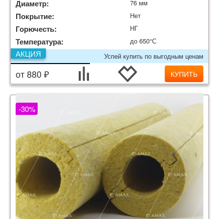
Диаметр:
76 мм
Покрытие:
Нет
Горючесть:
НГ
Температура:
до 650°С
АКЦИЯ
Успей купить по выгодным ценам
от 880 ₽
КУПИТЬ
-30%