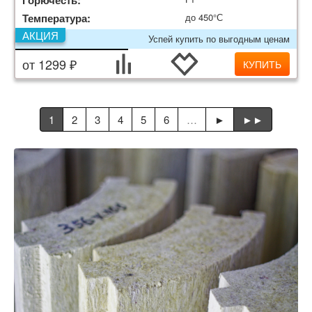
Горючесть:
Температура:
до 450°С
АКЦИЯ
Успей купить по выгодным ценам
от 1299 ₽
КУПИТЬ
1
2
3
4
5
6
…
►
►►