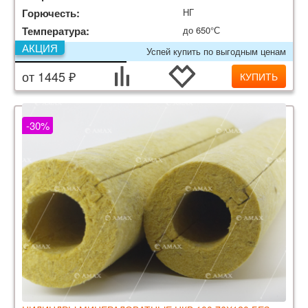
Горючесть:
НГ
Температура:
до 650°С
АКЦИЯ
Успей купить по выгодным ценам
от 1445 ₽
КУПИТЬ
-30%