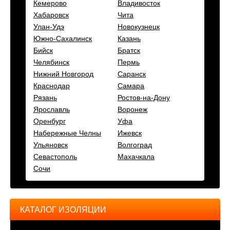
Кемерово
Владивосток
Хабаровск
Чита
Улан-Удэ
Новокузнецк
Южно-Сахалинск
Казань
Бийск
Братск
Челябинск
Пермь
Нижний Новгород
Саранск
Краснодар
Самара
Рязань
Ростов-на-Дону
Ярославль
Воронеж
Оренбург
Уфа
Набережные Челны
Ижевск
Ульяновск
Волгоград
Севастополь
Махачкала
Сочи
КАТАЛОГ ИЗОЛЯЦИИ