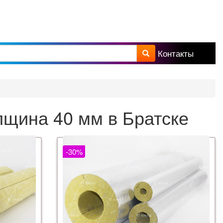
Контакты
а поиска
щина 40 мм в Братске
-30%