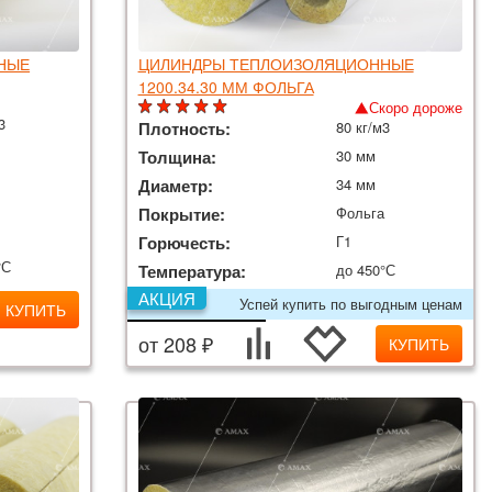
НЫЕ
ЦИЛИНДРЫ ТЕПЛОИЗОЛЯЦИОННЫЕ
1200.34.30 ММ ФОЛЬГА
Скоро дороже
3
Плотность:
80 кг/м3
Толщина:
30 мм
Диаметр:
34 мм
Покрытие:
Фольга
Горючесть:
Г1
°С
Температура:
до 450°С
АКЦИЯ
Успей купить по выгодным ценам
КУПИТЬ
от 208 ₽
КУПИТЬ