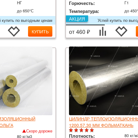
НГ
Горючесть:
Г1
до 650°С
Температура:
до 450
АКЦИЯ
й купить по выгодным ценам
Успей купить по выг
от 460 ₽
КУПИТЬ
ИЗОЛЯЦИОННЫЙ
ЦИЛИНДР ТЕПЛОИЗОЛЯЦИОНН
ФОЛЬГА
1200.57.30 ММ ФОЛЬМАТКАНЬ
Скоро дороже
Плотность:
80 кг/м
80 кг/м3