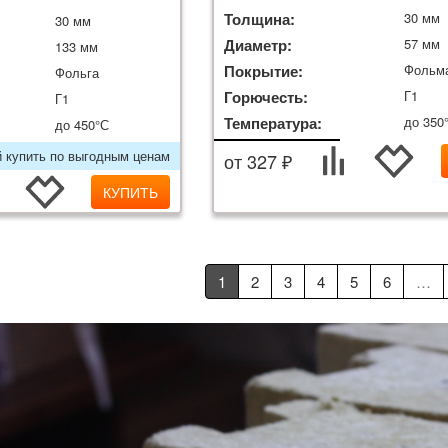
Толщина:
30 мм
30 мм
Диаметр:
57 мм
133 мм
Покрытие:
Фольм
Фольга
Горючесть:
Г1
Г1
Температура:
до 350
до 450°С
й купить по выгодным ценам
от 327 ₽
КУПИТЬ
1
2
3
4
5
6
…