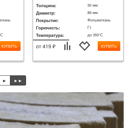
Толщина:
30 мм
Диаметр:
89 мм
аткань
Покрытие:
Фольматкань
Горючесть:
Г1
°С
Температура:
до 350°С
от 419 ₽
КУПИТЬ
КУПИТЬ
►
►►