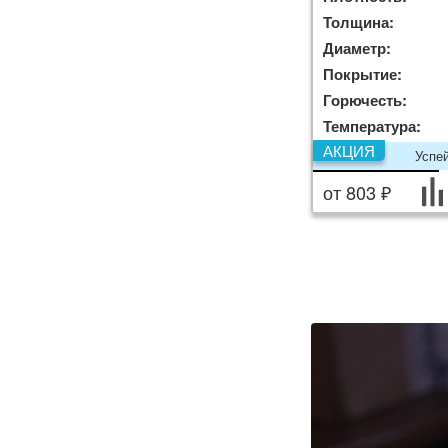
Толщина:
Диаметр:
Покрытие:
Горючесть:
Температура:
АКЦИЯ
Успе
от 803 ₽