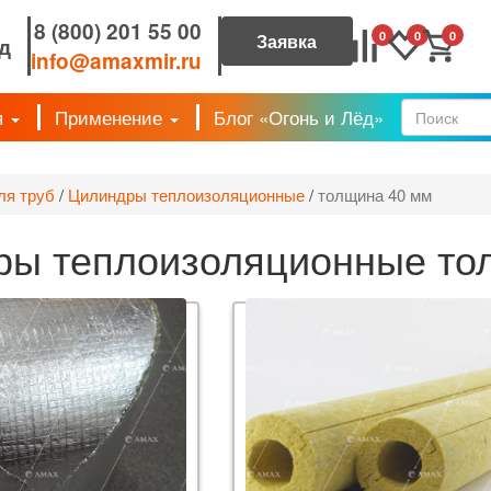
8 (800) 201 55 00
0
0
0
д
info@amaxmir.ru
я
Применение
Блог «Огонь и Лёд»
Форм
ля труб
/
Цилиндры теплоизоляционные
/
толщина 40 мм
ы теплоизоляционные тол