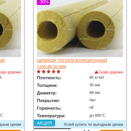
-30%
ЫЙ
ЦИЛИНДР ТЕПЛОИЗОЛЯЦИОННЫЙ
1200.89.30 ММ
коро дороже
Скоро дороже
3
Плотность:
80 кг/м3
Толщина:
30 мм
Диаметр:
89 мм
Покрытие:
Нет
Горючесть:
НГ
°С
Температура:
до 650°С
АКЦИЯ
одным ценам
Успей купить по выгодным ценам