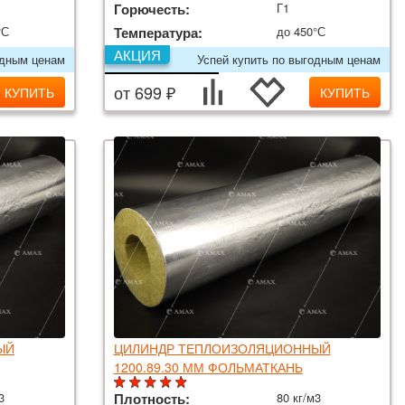
Горючесть:
Г1
°С
Температура:
до 450°С
АКЦИЯ
одным ценам
Успей купить по выгодным ценам
от 699 ₽
КУПИТЬ
КУПИТЬ
ЫЙ
ЦИЛИНДР ТЕПЛОИЗОЛЯЦИОННЫЙ
1200.89.30 ММ ФОЛЬМАТКАНЬ
3
Плотность:
80 кг/м3