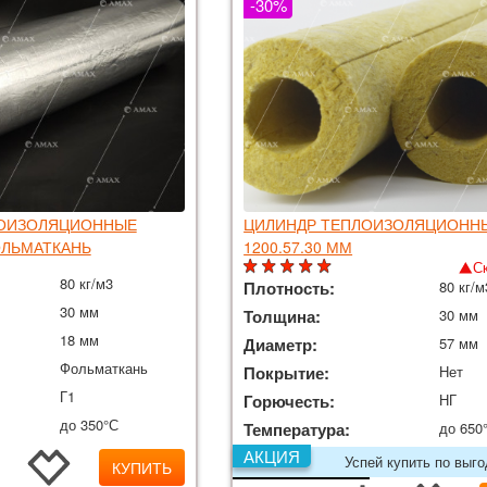
-30%
ЛОИЗОЛЯЦИОННЫЕ
ЦИЛИНДР ТЕПЛОИЗОЛЯЦИОНН
ФОЛЬМАТКАНЬ
1200.57.30 ММ
С
80 кг/м3
Плотность:
80 кг/м
30 мм
Толщина:
30 мм
18 мм
Диаметр:
57 мм
Фольматкань
Покрытие:
Нет
Г1
Горючесть:
НГ
до 350°С
Температура:
до 650
АКЦИЯ
Успей купить по выг
КУПИТЬ