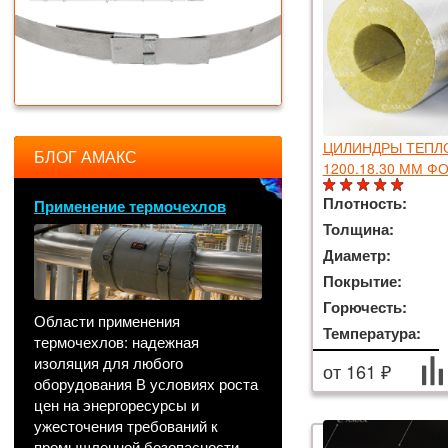
ЦИЛИНДРЫ ТЕП
БЛОГ АМАКС
1200.18.30 ММ Ф
Плотность:
Применение термочехлов
Толщина:
Диаметр:
Покрытие:
Горючесть:
Области применения
Температура:
термочехлов: надежная
изоляция для любого
от 161 ₽
оборудования В условиях роста
цен на энергоресурсы и
ужесточения требований к
промышленной безопасности