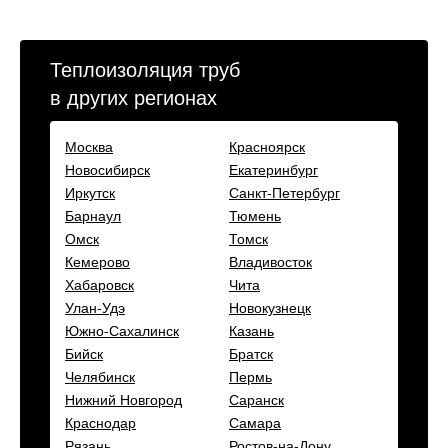
Теплоизоляция труб
в других регионах
Москва
Красноярск
Новосибирск
Екатеринбург
Иркутск
Санкт-Петербург
Барнаул
Тюмень
Омск
Томск
Кемерово
Владивосток
Хабаровск
Чита
Улан-Удэ
Новокузнецк
Южно-Сахалинск
Казань
Бийск
Братск
Челябинск
Пермь
Нижний Новгород
Саранск
Краснодар
Самара
Рязань
Ростов-на-Дону