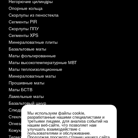
Негорючие цилиндры
Опорные кольца
Скорлупы из пеностекла
Сегменты PIR
Скорлупы ППУ
Сегменты XPS
Минераловатные плиты
Базальтовые маты
Маты фольгированные
Маты высокотемпературные МВТ
Маты теплоизоляционные
Минераловатные маты
Прошивные маты
Маты БСТВ
Ламельные маты
Базальтовый шнур
Слюда СМОГ
Мы используем файлы cookie,
Стеклоткань
разработанные нашими специалистами и
третьими лицами, для анализа событий на
Огнезащита и огнеупоры
нашем веб-сайте, что позволяет нам
улучшать взаимодействие с
Кожуха оцинкованные
пользователями и обслуживание.
Термочехлы
Продолжая просмотр страниц нашего сайта