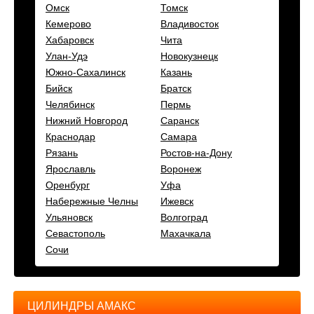
Омск
Томск
Кемерово
Владивосток
Хабаровск
Чита
Улан-Удэ
Новокузнецк
Южно-Сахалинск
Казань
Бийск
Братск
Челябинск
Пермь
Нижний Новгород
Саранск
Краснодар
Самара
Рязань
Ростов-на-Дону
Ярославль
Воронеж
Оренбург
Уфа
Набережные Челны
Ижевск
Ульяновск
Волгоград
Севастополь
Махачкала
Сочи
ЦИЛИНДРЫ АМАКС