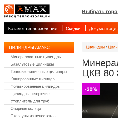
Выбрать горо
Каталог теплоизоляции
Скидки
Документаци
Цилиндры
/
Цили
ЦИЛИНДРЫ АМАКС
Минераловатные цилиндры
Минера
Базальтовые цилиндры
ЦКВ 80 
Теплоизоляционные цилиндры
Кашированные цилиндры
Фольгированные цилиндры
-30%
Цилиндры негорючие
Утеплитель для труб
Опорные кольца
Скорлупы из пеностекла