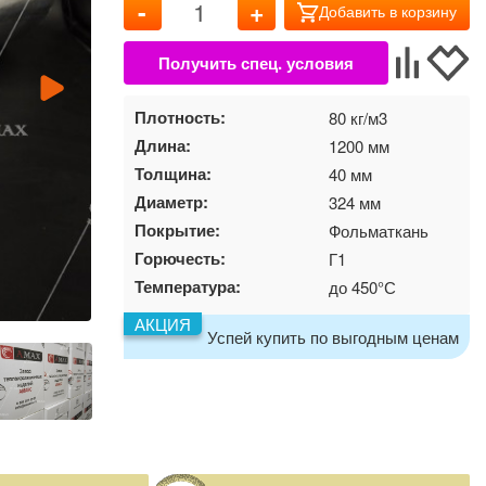
-
+
Добавить в корзину
Плотность:
80 кг/м3
Длина:
1200 мм
Толщина:
40 мм
Диаметр:
324 мм
Покрытие:
Фольматкань
Горючесть:
Г1
Температура:
до 450°С
АКЦИЯ
Успей купить по выгодным ценам