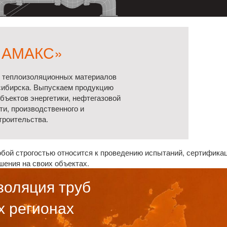
«АМАКС»
 теплоизоляционных материалов
сибирска. Выпускаем продукцию
бъектов энергетики, нефтегазовой
и, производственного и
троительства.
бой строгостью относится к проведению испытаний, сертификац
шения на своих объектах.
золяция труб
х регионах