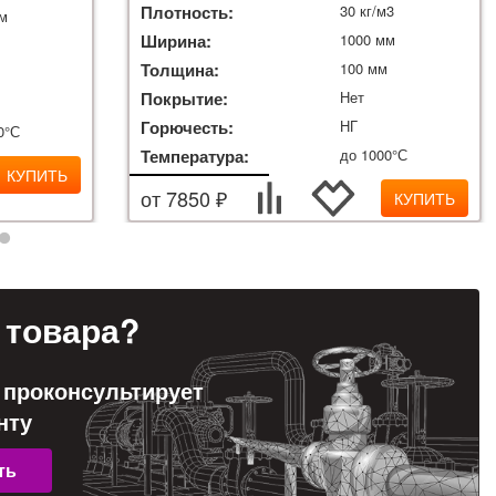
Плотность:
30 кг/м3
мм
Ширина:
1000 мм
м
Толщина:
100 мм
Покрытие:
Нет
Горючесть:
НГ
0°С
Температура:
до 1000°С
КУПИТЬ
от 7850 ₽
КУПИТЬ
товара?
 проконсультирует
нту