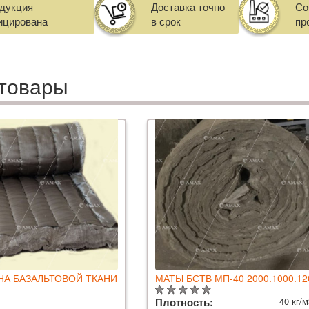
одукция
Доставка точно
Со
ицирована
в срок
пр
товары
 НА БАЗАЛЬТОВОЙ ТКАНИ
МАТЫ БСТВ МП-40 2000.1000.1
Плотность:
40 кг/