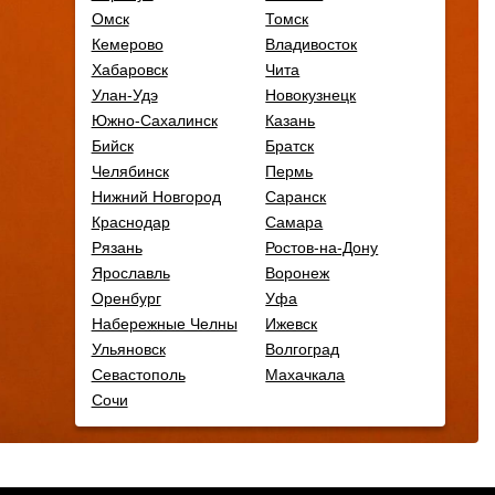
Омск
Томск
Кемерово
Владивосток
Хабаровск
Чита
Улан-Удэ
Новокузнецк
Южно-Сахалинск
Казань
Бийск
Братск
Челябинск
Пермь
Нижний Новгород
Саранск
Краснодар
Самара
Рязань
Ростов-на-Дону
Ярославль
Воронеж
Оренбург
Уфа
Набережные Челны
Ижевск
Ульяновск
Волгоград
Севастополь
Махачкала
Сочи