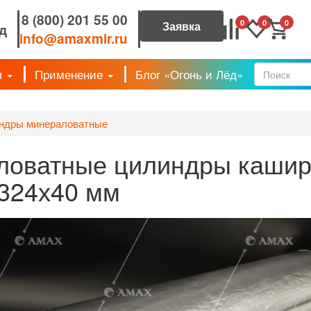
8 (800) 201 55 00
0
0
0
д
info@amaxmir.ru
я
Применение
Блог «Огонь и Лёд»
Форм
ндры минераловатные
ловатные цилиндры каши
324х40 мм