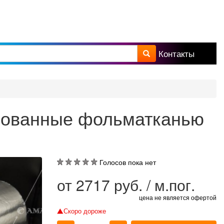
Контакты
а поиска
рованные фольматканью
Голосов пока нет
от
2717
руб. / м.пог.
цена не является офертой
Скоро дороже