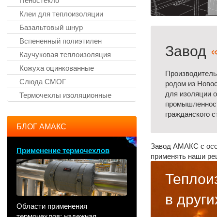
Клеи для теплоизоляции
Базальтовый шнур
Вспененный полиэтилен
Завод
Каучуковая теплоизоляция
Кожуха оцинкованные
Производитель
Слюда СМОГ
родом из Ново
для изоляции о
Термочехлы изоляционные
промышленност
гражданского с
БЛОГ АМАКС
Завод АМАКС с осо
Применение термочехлов
применять наши ре
Теплои
в други
Области применения
термочехлов: надежная