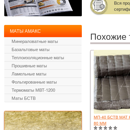
Вся пр
сертиф
МАТЫ АМАКС
Похожие 
Минераловатные маты
Базальтовые маты
Теплоизоляционные маты
Прошивные маты
Ламельные маты
Фольгированные маты
Термоматы МВТ-1200
Маты БСТВ
40 БСТВ МАТ НА БАЗАЛЬТОВОЙ ТКАНИ
МП-40 БСТВ МАТ
ММ
80 ММ