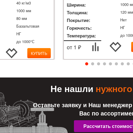
40 кг/м3
Ширина:
1000 
1000 мм
Толщина:
120 м
80 мм
Покрытие:
Нет
Базальтовая
Горючесть:
НГ
НГ
Температура:
до 100
до 1000°С
от 1 ₽
КУПИТЬ
Не нашли
нужного
Оставьте заявку и Наш менеджер
Вас по ассортиме