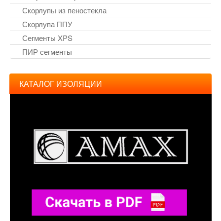
Скорлупы из пеностекла
Скорлупа ППУ
Сегменты XPS
ПИР сегменты
КАТАЛОГ ИЗОЛЯЦИИ