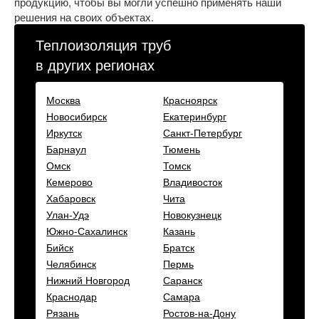
продукцию, чтобы вы могли успешно применять наши
решения на своих объектах.
Теплоизоляция труб
в других регионах
Москва
Красноярск
Новосибирск
Екатеринбург
Иркутск
Санкт-Петербург
Барнаул
Тюмень
Омск
Томск
Кемерово
Владивосток
Хабаровск
Чита
Улан-Удэ
Новокузнецк
Южно-Сахалинск
Казань
Бийск
Братск
Челябинск
Пермь
Нижний Новгород
Саранск
Краснодар
Самара
Рязань
Ростов-на-Дону