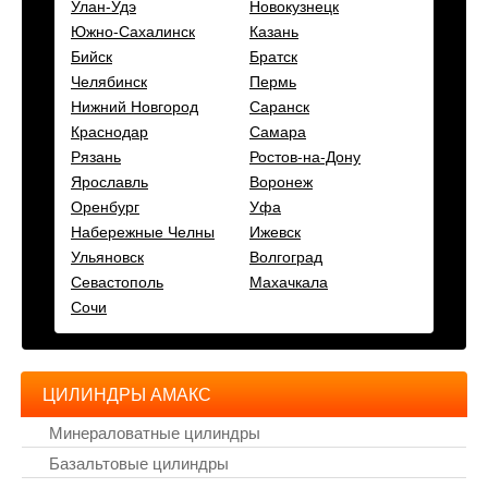
Улан-Удэ
Новокузнецк
Южно-Сахалинск
Казань
Бийск
Братск
Челябинск
Пермь
Нижний Новгород
Саранск
Краснодар
Самара
Рязань
Ростов-на-Дону
Ярославль
Воронеж
Оренбург
Уфа
Набережные Челны
Ижевск
Ульяновск
Волгоград
Севастополь
Махачкала
Сочи
ЦИЛИНДРЫ АМАКС
Минераловатные цилиндры
Базальтовые цилиндры