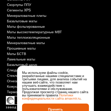
Скорлупы ППУ
Сегменты XPS
Минераловатные плиты
Базальтовые маты
Маты фольгированные
Маты высокотемпературные МВТ
Маты теплоизоляционные
Минераловатные маты
Прошивные маты
Маты БСТВ
Ламельные маты
Базальтовый шнур
Слюда СМОГ
Мы используем файлы cookie,
Стеклоткань
разработанные нашими специалистами и
третьими лицами, для анализа событий на
Огнезащита и огнеупоры
нашем веб-сайте, что позволяет нам
улучшать взаимодействие с
Кожуха оцинкованные
пользователями и обслуживание.
Термочехлы
Продолжая просмотр страниц нашего сайта
вы принимаете правила
Политики
конфиденциальности сайта
amaxmir.ru
.
Принять