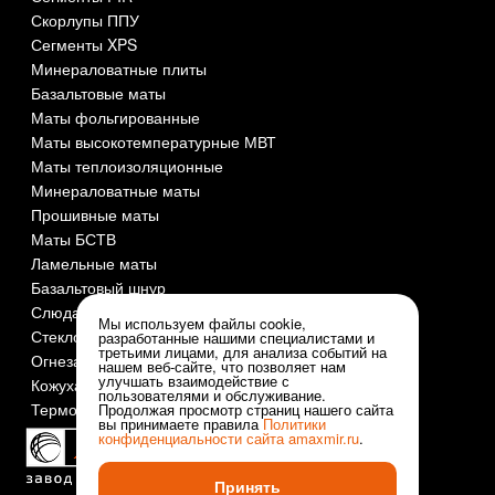
Скорлупы ППУ
Сегменты XPS
Минераловатные плиты
Базальтовые маты
Маты фольгированные
Маты высокотемпературные МВТ
Маты теплоизоляционные
Минераловатные маты
Прошивные маты
Маты БСТВ
Ламельные маты
Базальтовый шнур
Слюда СМОГ
Мы используем файлы cookie,
Стеклоткань
разработанные нашими специалистами и
третьими лицами, для анализа событий на
Огнезащита и огнеупоры
нашем веб-сайте, что позволяет нам
улучшать взаимодействие с
Кожуха оцинкованные
пользователями и обслуживание.
Термочехлы
Продолжая просмотр страниц нашего сайта
вы принимаете правила
Политики
конфиденциальности сайта
amaxmir.ru
.
Принять