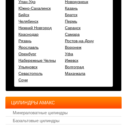
Улан-Удэ
Новокузнецк
Южно-Сахалинск
Казань
Бийск
Братск
Челябинск
Пермь
Нижний Новгород
Саранск
Краснодар
Самара
Рязань
Ростов-на-Дону
Ярославль
Воронеж
Оренбург
Уфа
Набережные Челны
Ижевск
Ульяновск
Волгоград
Севастополь
Махачкала
Сочи
ЦИЛИНДРЫ АМАКС
Минераловатные цилиндры
Базальтовые цилиндры