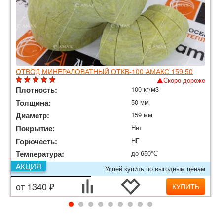
ОТВОД МИНЕРАЛОВАТНЫЙ ОТКВ-100 АМАКС 159.50
Скоро дороже
Плотность:
100 кг/м3
Толщина:
50 мм
Диаметр:
159 мм
Покрытие:
Нет
Горючесть:
НГ
Температура:
до 650°С
АКЦИЯ
Успей купить по выгодным ценам
от 1340 ₽
КУПИТЬ