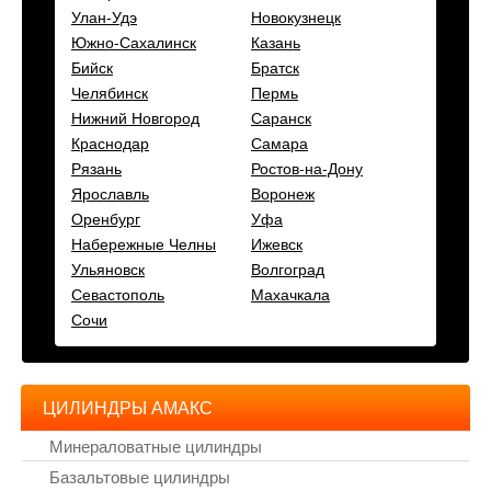
Улан-Удэ
Новокузнецк
Южно-Сахалинск
Казань
Бийск
Братск
Челябинск
Пермь
Нижний Новгород
Саранск
Краснодар
Самара
Рязань
Ростов-на-Дону
Ярославль
Воронеж
Оренбург
Уфа
Набережные Челны
Ижевск
Ульяновск
Волгоград
Севастополь
Махачкала
Сочи
ЦИЛИНДРЫ АМАКС
Минераловатные цилиндры
Базальтовые цилиндры