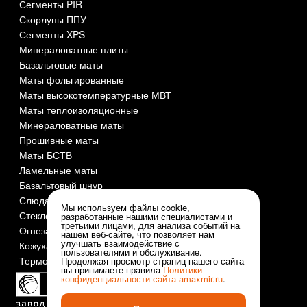
Сегменты PIR
Скорлупы ППУ
Сегменты XPS
Минераловатные плиты
Базальтовые маты
Маты фольгированные
Маты высокотемпературные МВТ
Маты теплоизоляционные
Минераловатные маты
Прошивные маты
Маты БСТВ
Ламельные маты
Базальтовый шнур
Слюда СМОГ
Мы используем файлы cookie,
Стеклоткань
разработанные нашими специалистами и
третьими лицами, для анализа событий на
Огнезащита и огнеупоры
нашем веб-сайте, что позволяет нам
улучшать взаимодействие с
Кожуха оцинкованные
пользователями и обслуживание.
Термочехлы
Продолжая просмотр страниц нашего сайта
вы принимаете правила
Политики
конфиденциальности сайта
amaxmir.ru
.