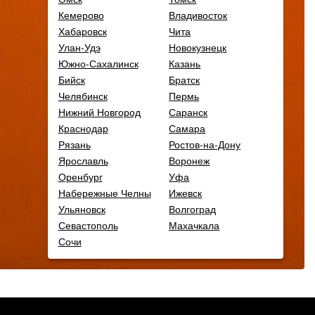
Кемерово
Владивосток
Хабаровск
Чита
Улан-Удэ
Новокузнецк
Южно-Сахалинск
Казань
Бийск
Братск
Челябинск
Пермь
Нижний Новгород
Саранск
Краснодар
Самара
Рязань
Ростов-на-Дону
Ярославль
Воронеж
Оренбург
Уфа
Набережные Челны
Ижевск
Ульяновск
Волгоград
Севастополь
Махачкала
Сочи