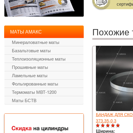
сертиф
Похожие 
МАТЫ АМАКС
Минераловатные маты
Базальтовые маты
Теплоизоляционные маты
Прошивные маты
Ламельные маты
Фольгированные маты
Термоматы МВТ-1200
Маты БСТВ
В 30 МАТ ПРОШИВНОЙ БАЗАЛЬТОВЫЙ
БАНДАЖ ДЛЯ СКО
0.1000.100 ММ
373.35-0,3
тность:
30 кг/м3
Ширина: