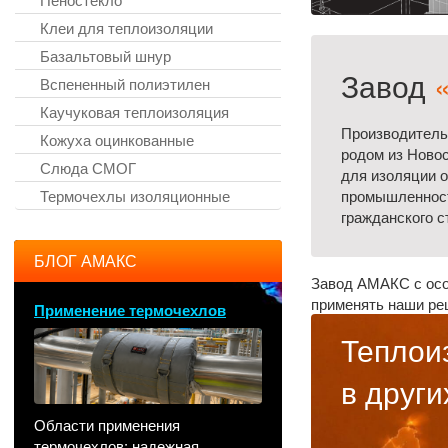
Клеи для теплоизоляции
Базальтовый шнур
Завод
Вспененный полиэтилен
Каучуковая теплоизоляция
Производитель
Кожуха оцинкованные
родом из Ново
Слюда СМОГ
для изоляции о
Термочехлы изоляционные
промышленност
гражданского с
БЛОГ АМАКС
Завод АМАКС с осо
применять наши ре
Применение термочехлов
Теплои
в други
Области применения
термочехлов: надежная