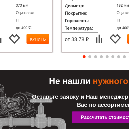
373 мм
Диаметр:
182 м
Оцинковка
Покрытие:
Оцинко
НГ
Горючесть:
НГ
до 400°С
Температура:
до 400
от 33.78 ₽
КУПИТЬ
Не нашли
нужного
Оставьте заявку и Наш менеджер
Вас по ассортиме