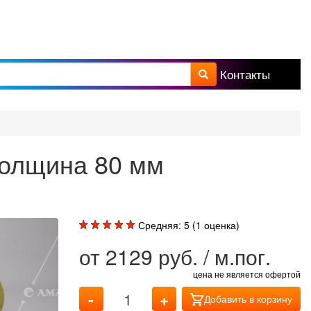
Контакты
а поиска
толщина 80 мм
Средняя:
5
(
1
оценка)
от
2129
руб. / м.пог.
цена не является офертой
-
+
Добавить в корзину