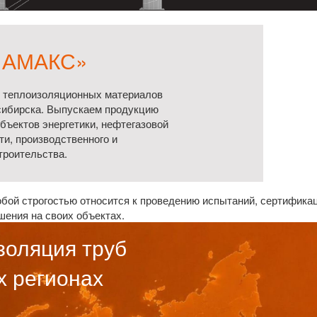
«АМАКС»
 теплоизоляционных материалов
сибирска. Выпускаем продукцию
бъектов энергетики, нефтегазовой
и, производственного и
троительства.
бой строгостью относится к проведению испытаний, сертификац
шения на своих объектах.
золяция труб
х регионах