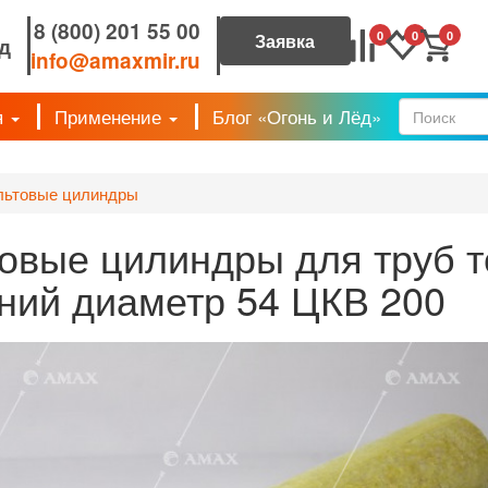
8 (800) 201 55 00
0
0
0
д
info@amaxmir.ru
я
Применение
Блог «Огонь и Лёд»
Форм
льтовые цилиндры
овые цилиндры для труб 
ний диаметр 54 ЦКВ 200