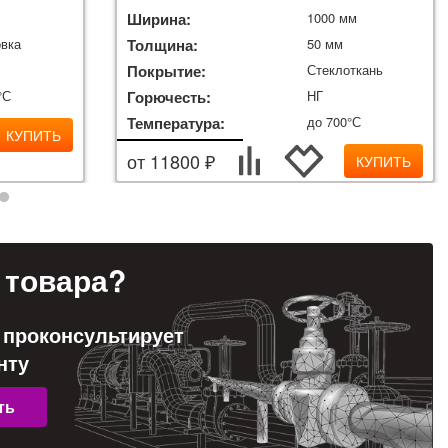
м
Ширина:
1000 мм
вка
Толщина:
50 мм
Покрытие:
Стеклоткань
°С
Горючесть:
НГ
Температура:
до 700°С
КУПИТЬ
от 11800 ₽
КУПИТЬ
товара?
 проконсультирует
нту