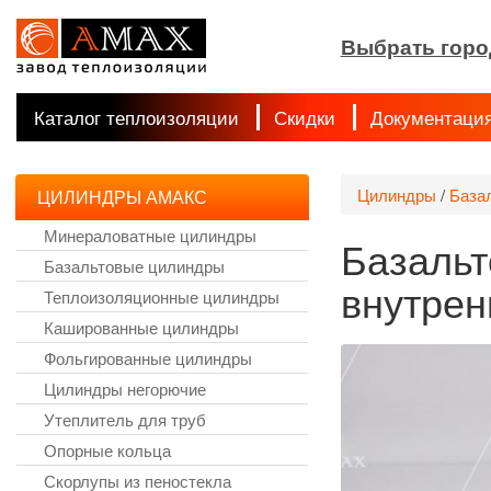
Выбрать горо
Каталог теплоизоляции
Скидки
Документаци
Цилиндры
/
База
ЦИЛИНДРЫ АМАКС
Минераловатные цилиндры
Базальт
Базальтовые цилиндры
внутрен
Теплоизоляционные цилиндры
Кашированные цилиндры
Фольгированные цилиндры
Цилиндры негорючие
Утеплитель для труб
Опорные кольца
Скорлупы из пеностекла