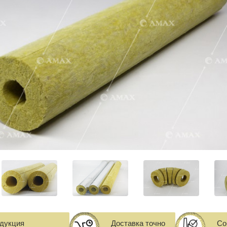
одукция
Доставка точно
Со