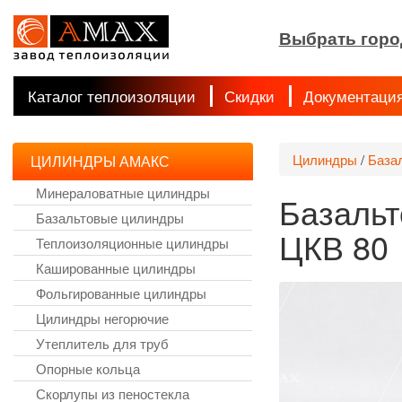
Выбрать горо
Каталог теплоизоляции
Скидки
Документаци
Цилиндры
/
База
ЦИЛИНДРЫ АМАКС
Минераловатные цилиндры
Базальт
Базальтовые цилиндры
ЦКВ 80
Теплоизоляционные цилиндры
Кашированные цилиндры
Фольгированные цилиндры
Цилиндры негорючие
Утеплитель для труб
Опорные кольца
Скорлупы из пеностекла