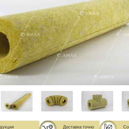
одукция
Доставка точно
Со