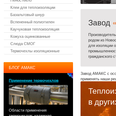
Клеи для теплоизоляции
Базальтовый шнур
Завод
Вспененный полиэтилен
Каучуковая теплоизоляция
Производитель
Кожуха оцинкованные
родом из Ново
Слюда СМОГ
для изоляции о
Термочехлы изоляционные
промышленност
гражданского с
БЛОГ АМАКС
Завод АМАКС с осо
применять наши ре
Применение термочехлов
Теплои
в други
Области применения
термочехлов: надежная