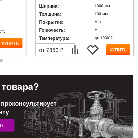
Ширина:
1000 мм
м
Толщина:
100 мм
Покрытие:
Нет
Горючесть:
НГ
0°С
Температура:
до 1000°С
КУПИТЬ
от 7850 ₽
КУПИТЬ
товара?
 проконсультирует
нту