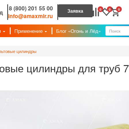
8 (800) 201 55 00
0
0
0
д
info@amaxmir.ru
я
Применение
Блог «Огонь и Лёд»
Форм
льтовые цилиндры
овые цилиндры для труб 