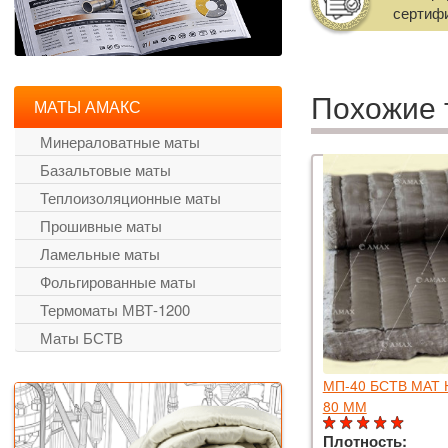
сертиф
Похожие 
МАТЫ АМАКС
Минераловатные маты
Базальтовые маты
Теплоизоляционные маты
Прошивные маты
Ламельные маты
Фольгированные маты
Термоматы МВТ-1200
Маты БСТВ
40 БСТВ МАТ НА БАЗАЛЬТОВОЙ ТКАНИ
МП-40 БСТВ МАТ
ММ
80 ММ
тность:
40 кг/м3
Плотность: