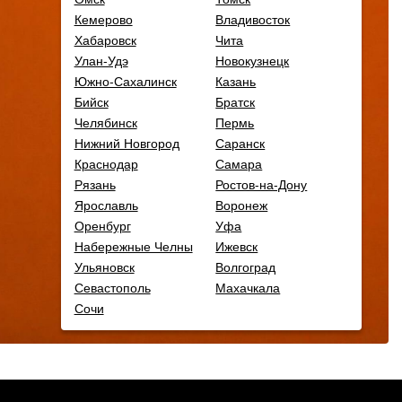
Кемерово
Владивосток
Хабаровск
Чита
Улан-Удэ
Новокузнецк
Южно-Сахалинск
Казань
Бийск
Братск
Челябинск
Пермь
Нижний Новгород
Саранск
Краснодар
Самара
Рязань
Ростов-на-Дону
Ярославль
Воронеж
Оренбург
Уфа
Набережные Челны
Ижевск
Ульяновск
Волгоград
Севастополь
Махачкала
Сочи