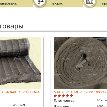
ицирована
в срок
пр
товары
 НА БАЗАЛЬТОВОЙ ТКАНИ
МАТЫ БСТВ МП-40 2000.1000.1
Плотность:
40 кг/
40 кг/м3
Ширина:
1000 