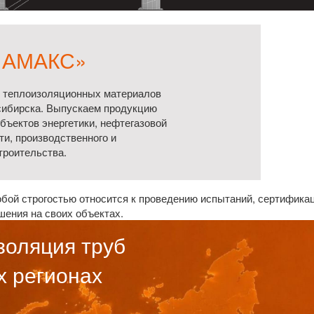
«АМАКС»
 теплоизоляционных материалов
сибирска. Выпускаем продукцию
бъектов энергетики, нефтегазовой
и, производственного и
троительства.
бой строгостью относится к проведению испытаний, сертификац
шения на своих объектах.
золяция труб
х регионах