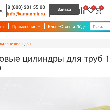
8 (800) 201 55 00
0
0
0
д
info@amaxmir.ru
я
Применение
Блог «Огонь и Лёд»
Форм
льтовые цилиндры
овые цилиндры для труб 
0