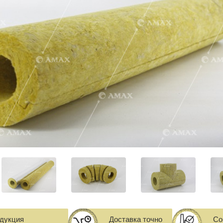
одукция
Доставка точно
Со