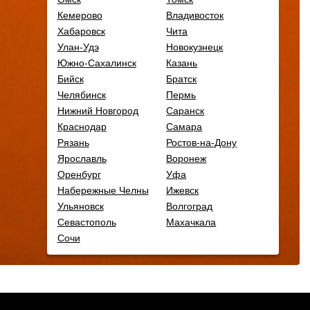
Кемерово
Владивосток
Хабаровск
Чита
Улан-Удэ
Новокузнецк
Южно-Сахалинск
Казань
Бийск
Братск
Челябинск
Пермь
Нижний Новгород
Саранск
Краснодар
Самара
Рязань
Ростов-на-Дону
Ярославль
Воронеж
Оренбург
Уфа
Набережные Челны
Ижевск
Ульяновск
Волгоград
Севастополь
Махачкала
Сочи