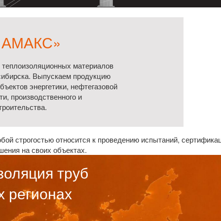
«АМАКС»
 теплоизоляционных материалов
сибирска. Выпускаем продукцию
бъектов энергетики, нефтегазовой
и, производственного и
троительства.
бой строгостью относится к проведению испытаний, сертификац
шения на своих объектах.
золяция труб
х регионах