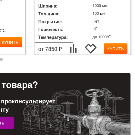
Ширина:
1000 мм
м
Толщина:
100 мм
Покрытие:
Нет
Горючесть:
НГ
0°С
Температура:
до 1000°С
КУПИТЬ
от 7850 ₽
КУПИТЬ
товара?
 проконсультирует
нту