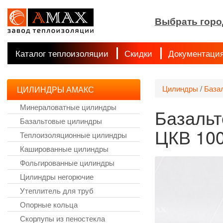
Выбрать горо
Каталог теплоизоляции
Скидки
Документаци
Цилиндры
/
База
ЦИЛИНДРЫ АМАКС
Минераловатные цилиндры
Базальт
Базальтовые цилиндры
ЦКВ 10
Теплоизоляционные цилиндры
Кашированные цилиндры
Фольгированные цилиндры
Цилиндры негорючие
Утеплитель для труб
Опорные кольца
Скорлупы из пеностекла