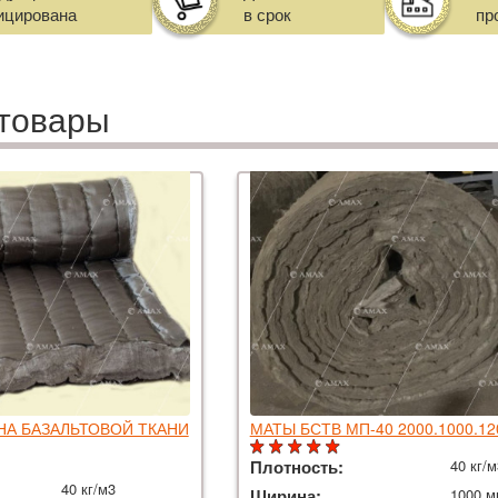
ицирована
в срок
пр
товары
 НА БАЗАЛЬТОВОЙ ТКАНИ
МАТЫ БСТВ МП-40 2000.1000.1
Плотность:
40 кг/
40 кг/м3
Ширина:
1000 