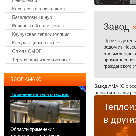
Клеи для теплоизоляции
Базальтовый шнур
Завод
Вспененный полиэтилен
Каучуковая теплоизоляция
Производитель
Кожуха оцинкованные
родом из Ново
Слюда СМОГ
для изоляции о
Термочехлы изоляционные
промышленност
гражданского с
БЛОГ АМАКС
Завод АМАКС с осо
применять наши ре
Применение термочехлов
Теплои
в други
Области применения
термочехлов: надежная