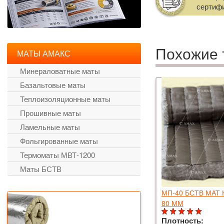
сертиф
Похожие 
МАТЫ АМАКС
Минераловатные маты
Базальтовые маты
Теплоизоляционные маты
Прошивные маты
Ламельные маты
Фольгированные маты
Термоматы МВТ-1200
Маты БСТВ
40 БСТВ МАТ НА БАЗАЛЬТОВОЙ ТКАНИ
МП-40 БСТВ МАТ
ММ
80 ММ
тность:
40 кг/м3
Плотность: