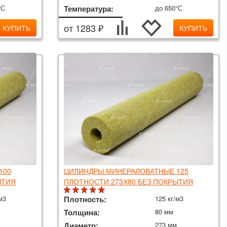
°С
Температура:
до 650°С
от 1283 ₽
КУПИТЬ
КУПИТЬ
100
ЦИЛИНДРЫ МИНЕРАЛОВАТНЫЕ 125
ЫТИЯ
ПЛОТНОСТИ 273Х80 БЕЗ ПОКРЫТИЯ
м3
Плотность:
125 кг/м3
Толщина:
80 мм
Диаметр:
273 мм