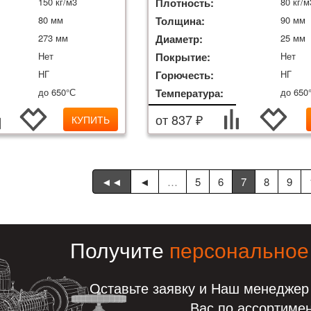
150 кг/м3
Плотность:
80 кг/м
80 мм
Толщина:
90 мм
273 мм
Диаметр:
25 мм
Нет
Покрытие:
Нет
НГ
Горючесть:
НГ
до 650°С
Температура:
до 650
от 837 ₽
КУПИТЬ
◄◄
◄
…
5
6
7
8
9
Получите
персональное
Оставьте заявку и Наш менеджер
Вас по ассортиме