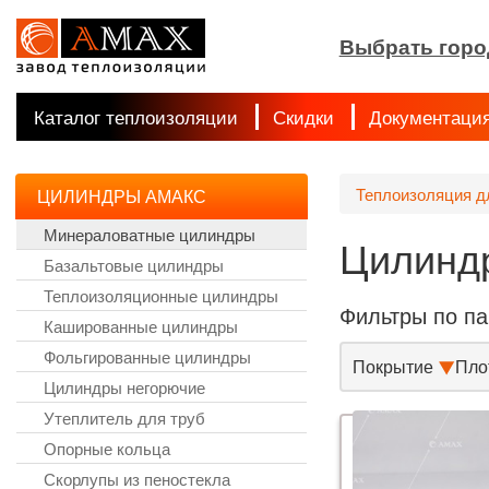
Выбрать горо
Каталог теплоизоляции
Скидки
Документаци
Теплоизоляция д
ЦИЛИНДРЫ АМАКС
Минераловатные цилиндры
Цилинд
Базальтовые цилиндры
Теплоизоляционные цилиндры
Фильтры по п
Кашированные цилиндры
Фольгированные цилиндры
Покрытие
Плот
Цилиндры негорючие
Утеплитель для труб
Опорные кольца
Скорлупы из пеностекла