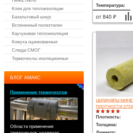
Температура:
Клеи для теплоизоляции
от 840 ₽
Базальтовый шнур
Вспененный полиэтилен
Каучуковая теплоизоляция
Кожуха оцинкованные
Слюда СМОГ
Термочехлы изоляционные
БЛОГ АМАКС
Применение термочехлов
ЦИЛИНДРЫ МИНЕ
ПЛОТНОСТИ 273Х
Плотность:
Толщина:
Области применения
Диаметр:
термочехлов: надежная