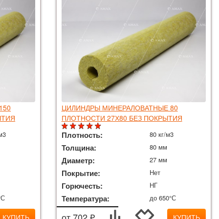
150
ЦИЛИНДРЫ МИНЕРАЛОВАТНЫЕ 80
ЫТИЯ
ПЛОТНОСТИ 27Х80 БЕЗ ПОКРЫТИЯ
м3
Плотность:
80 кг/м3
Толщина:
80 мм
Диаметр:
27 мм
Покрытие:
Нет
Горючесть:
НГ
°С
Температура:
до 650°С
от 702 ₽
КУПИТЬ
КУПИТЬ