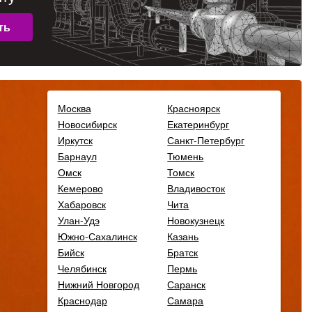
Москва
Красноярск
Новосибирск
Екатеринбург
Иркутск
Санкт-Петербург
Барнаул
Тюмень
Омск
Томск
Кемерово
Владивосток
Хабаровск
Чита
Улан-Удэ
Новокузнецк
Южно-Сахалинск
Казань
Бийск
Братск
Челябинск
Пермь
Нижний Новгород
Саранск
Краснодар
Самара