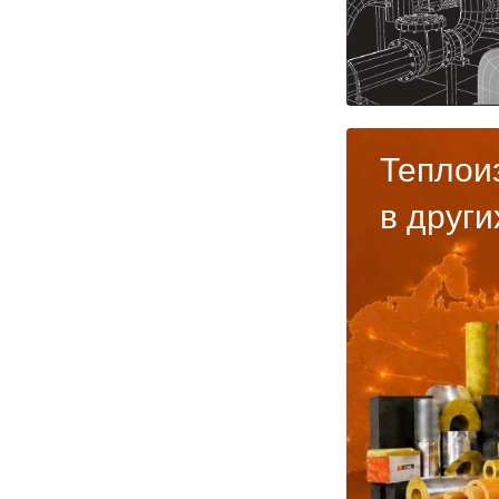
Теплои
в други