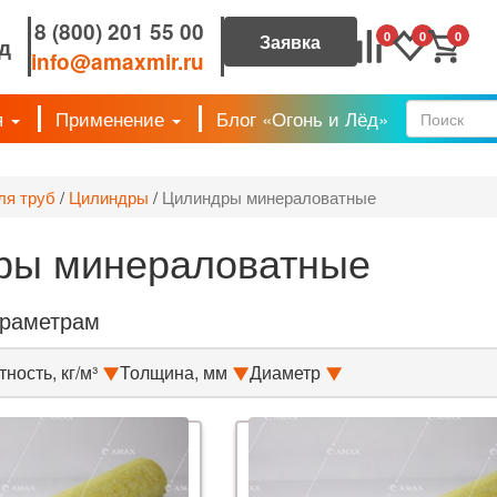
8 (800) 201 55 00
0
0
0
д
info@amaxmir.ru
я
Применение
Блог «Огонь и Лёд»
Форм
ля труб
/
Цилиндры
/
Цилиндры минераловатные
ры минераловатные
араметрам
ность, кг/м³
Толщина, мм
Диаметр