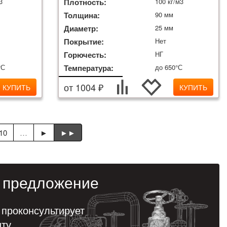
3
Плотность:
100 кг/м3
Толщина:
90 мм
Диаметр:
25 мм
Покрытие:
Нет
Горючесть:
НГ
°С
Температура:
до 650°С
от 1004 ₽
КУПИТЬ
КУПИТЬ
10
…
►
►►
предложение
 проконсультирует
нту